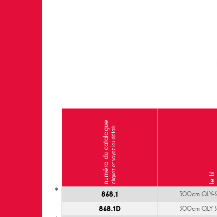
numéro du catalogue
cliquez et voyez les détails
le fil
*
868.1
300cm QLY-S
868.1D
300cm QLY-S