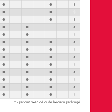
8
8
8
4
4
4
4
4
4
4
4
4
4
* - produit avec délai de livraison prolongé