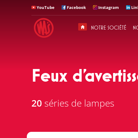
YouTube
Facebook
Instagram
Lin
APPELEZ
Avec qui voudriez-vous
parler?
NOTRE SOCIÉTÉ
N
Siège / Secrétariat
+ 48 71 313 95 18
Feux d'avertis
20
séries de lampes