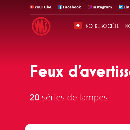
YouTube
Facebook
Instagram
Lin
APPELEZ
Avec qui voudriez-vous
parler?
NOTRE SOCIÉTÉ
N
Siège / Secrétariat
+ 48 71 313 95 18
Feux d'avertis
20
séries de lampes