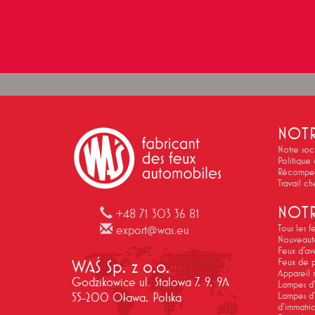
NOTR
Notre soc
Politique
Récompen
Travail c
NOTR
+48 71 303 36 81
Tous les f
export@was.eu
Nouveaut
Feux d'ave
WAŚ Sp. z o.o.
Feux de p
Appareil r
Godzikowice ul. Stalowa 7, 9, 9A
Lampes d'
Lampes d'
55-200 Oława, Polska
d'immatric