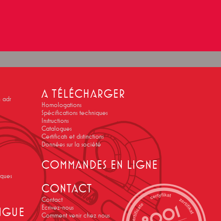
A TÉLÉCHARGER
 adr
Homologations
Spécifications techniques
Instructions
Catalogues
Certificats et distinctions
Données sur la société
COMMANDES EN LIGNE
rques
CONTACT
Contact
Ecrivez-nous
INGUE
Comment venir chez nous