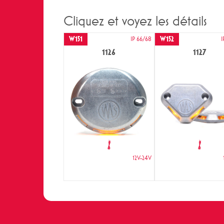
Cliquez et voyez les détails
W151
W152
IP 66/68
I
1126
1127
12V-24V