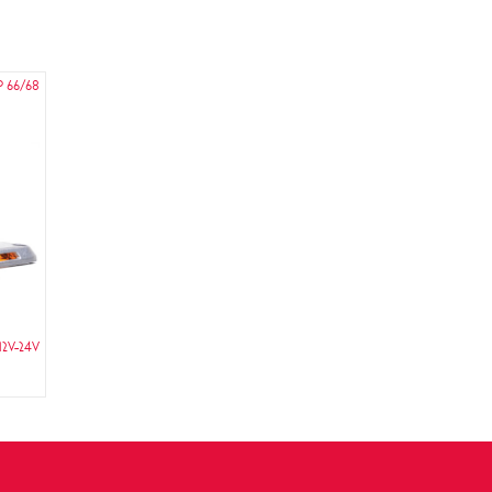
P 66/68
12V-24V