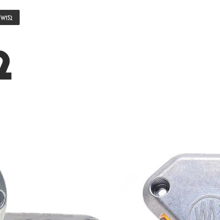
 W152
2