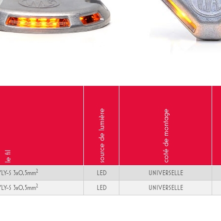
source de lumière
coté de montage
le fil
2
LY-S 3x0,5mm
LED
UNIVERSELLE
2
LY-S 3x0,5mm
LED
UNIVERSELLE