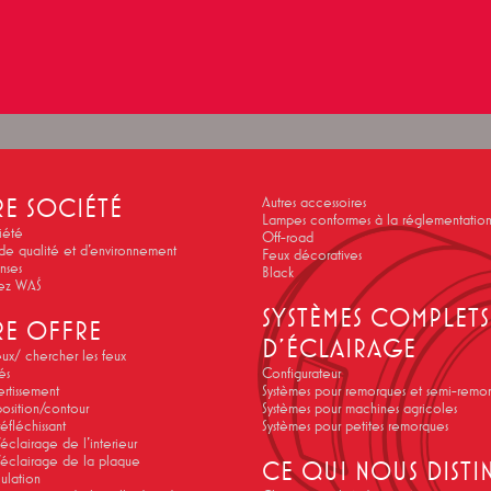
E SOCIÉTÉ
Autres accessoires
Lampes conformes à la réglementation
iété
Off-road
 de qualité et d'environnement
Feux décoratives
ses
Black
hez WAŚ
SYSTÈMES COMPLETS
E OFFRE
D'ÉCLAIRAGE
eux/ chercher les feux
és
Configurateur
rtissement
Systèmes pour remorques et semi-remo
osition/contour
Systèmes pour machines agricoles
éfléchissant
Systèmes pour petites remorques
éclairage de l'interieur
éclairage de la plaque
CE QUI NOUS DIST
ulation