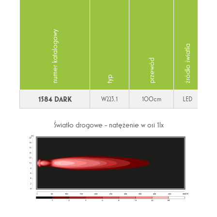
numer katalogowy
źródło światła
przewód
typ
1584 DARK
W223.1
100cm
LED
Światło drogowe - natężenie w osi 1lx