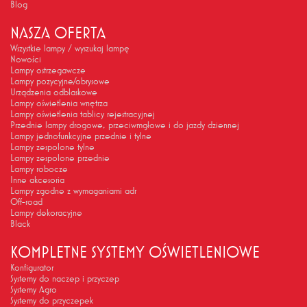
Blog
NASZA OFERTA
Wszystkie lampy / wyszukaj lampę
Nowości
Lampy ostrzegawcze
Lampy pozycyjne/obrysowe
Urządzenia odblaskowe
Lampy oświetlenia wnętrza
Lampy oświetlenia tablicy rejestracyjnej
Przednie lampy drogowe, przeciwmgłowe i do jazdy dziennej
Lampy jednofunkcyjne przednie i tylne
Lampy zespolone tylne
Lampy zespolone przednie
Lampy robocze
Inne akcesoria
Lampy zgodne z wymaganiami adr
Off-road
Lampy dekoracyjne
Black
KOMPLETNE SYSTEMY OŚWIETLENIOWE
Konfigurator
Systemy do naczep i przyczep
Systemy Agro
Systemy do przyczepek