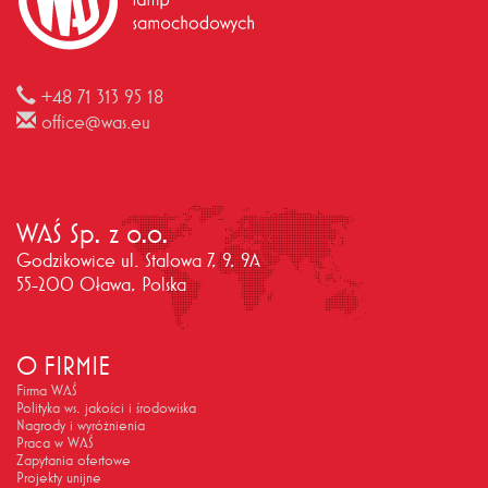
+48 71 313 95 18
office@was.eu
WAŚ Sp. z o.o.
Godzikowice ul. Stalowa 7, 9, 9A
55-200 Oława, Polska
O FIRMIE
Firma WAŚ
Polityka ws. jakości i środowiska
Nagrody i wyróżnienia
Praca w WAŚ
Zapytania ofertowe
Projekty unijne