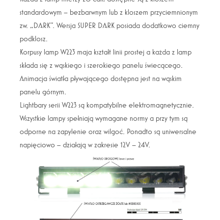
standardowym – bezbarwnym lub z kloszem przyciemnionym
zw. „DARK”. Wersja SUPER DARK posiada dodatkowo ciemny
podklosz.
Korpusy lamp W223 maja kształt linii prostej a każda z lamp
składa się z wąskiego i szerokiego panelu świecącego.
Animacja światła pływającego dostępna jest na wąskim
panelu górnym.
Lightbary serii W223 są kompatybilne elektromagnetycznie.
Wszystkie lampy spełniają wymagane normy a przy tym są
odporne na zapylenie oraz wilgoć. Ponadto są uniwersalne
napięciowo – działają w zakresie 12V – 24V.