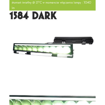
strumień świetlny @ 25°C w momencie włączenia lampy : 3040
lm
1584 DARK