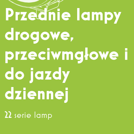
Dział sprzedaży
+ 48 71 303 50 13
Przednie lampy
drogowe,
Eksport
+ 48 71 303 36 81
przeciwmgłowe i
do jazdy
dziennej
22
serie lamp