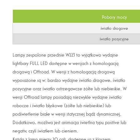
Pobory mocy
światło drogowe
światło pozycyjne
Lampy zespolone przednie W223 to wyjątkowo wydajne
lightbary FULL LED dostępne w wersjach z homologacją
drogową i Offroad. W wersji z homologacją drogową
wyposażone są w: bardzo wydajne światło drogowe, światło
pozycyjne oraz światło ostrzegawcze żółte lub niebieskie. W
wersji Offroad lampy posiadają niezwykle wydajne światło
robocze i światło błyskowe (żółte lub niebieskie) lub
podświetlenie białe w wersji statycznej bądź dynamicznej.
Dodatkowo, możliwa jest animacja świetlna typu positive lub
negativ, czyli światłem lub cieniem.
Każda z lamp mierzy 20 cali, dostępne są z kloszem