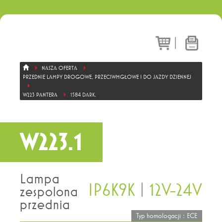
|
NASZA OFERTA
PRZEDNIE LAMPY DROGOWE, PRZECIWMGŁOWE I DO JAZDY DZIENNEJ
W223 PANTERA
1584 DARK.
W223.1
Lampa
IP6K9K
|
12V-24V
zespolona
przednia
Typ homologacji : ECE