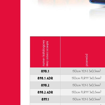
numer katalogowy
kliknij i zobacz szczegóły
przewód
2
898.1
150cm YLY-S 3x0,5mm
2
898.1 ADR
150cm FLRYY 3x0,5mm
2
898.2
150cm YLY-S 3x0,5mm
2
898.2 ADR
150cm FLRYY 3x0,5mm
2
899.1
150cm YLY-S 3x0,5mm