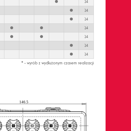
24
24
24
24
24
24
24
* - wyrób z wydłużonym czasem realizacji