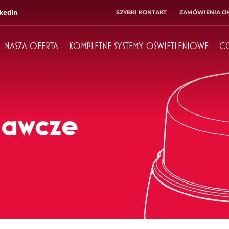
kedIn
SZYBKI KONTAKT
ZAMÓWIENIA ON
NASZA OFERTA
KOMPLETNE SYSTEMY OŚWIETLENIOWE
C
Dyrektor
Księgowość
+ 48 71 303 50 10
+ 48 71 303 50 32
gawcze