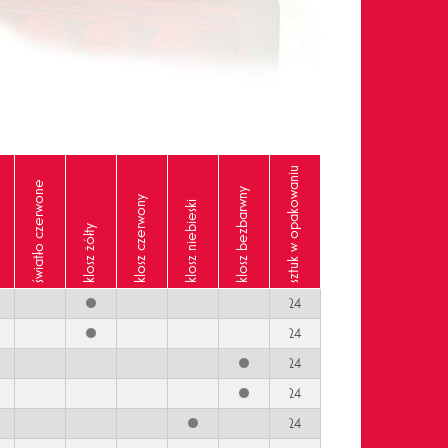
sztuk w opakowaniu
światło czerwone
klosz bezbarwny
klosz czerwony
klosz niebieski
klosz żółty
24
24
24
24
24