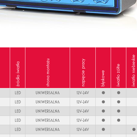
światło niebieskie
strona montażu
napięcie pracy
źródło światła
światło żółte
błyskowe
LED
UNIWERSALNA
12V-24V
LED
UNIWERSALNA
12V-24V
LED
UNIWERSALNA
12V-24V
LED
UNIWERSALNA
12V-24V
LED
UNIWERSALNA
12V-24V