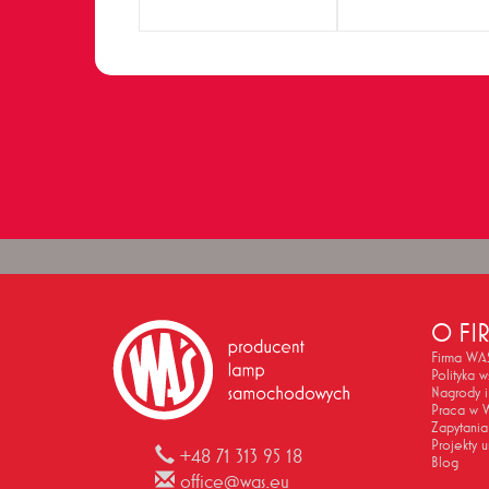
O FI
Firma WA
Polityka w
Nagrody i
Praca w 
Zapytania
Projekty u
+48 71 313 95 18
Blog
office@was.eu