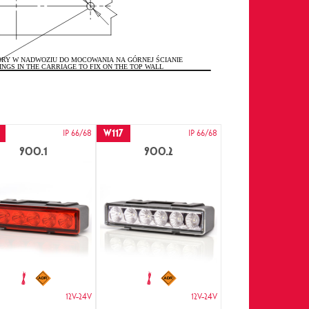
W117
IP 66/68
IP 66/68
900.1
900.2
12V-24V
12V-24V