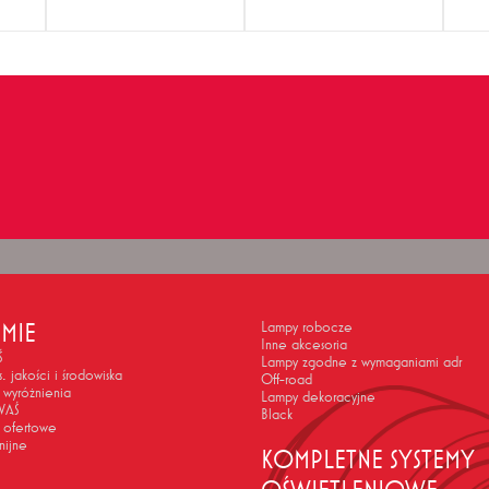
RMIE
Lampy robocze
Inne akcesoria
Ś
Lampy zgodne z wymaganiami adr
s. jakości i środowiska
Off-road
 wyróżnienia
Lampy dekoracyjne
WAŚ
Black
 ofertowe
nijne
KOMPLETNE SYSTEMY