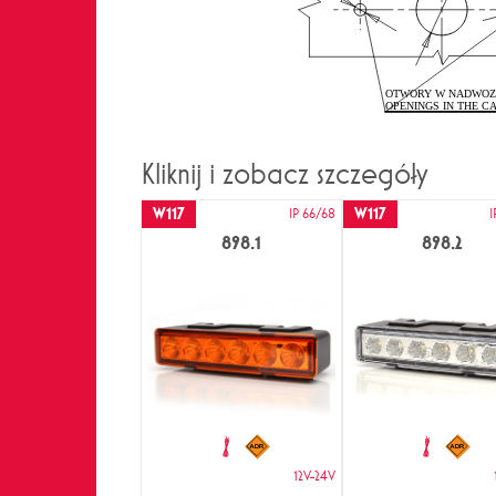
Kliknij i zobacz szczegóły
W117
W117
IP 66/68
I
898.1
898.2
12V-24V