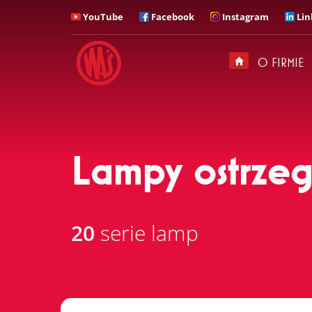
YouTube
Facebook
Instagram
Lin
ZADZWOŃ
Z kim chciałbyś u nas
rozmawiać?
O FIRMIE
Sekretariat
+ 48 71 313 95 18
Lampy ostrze
20
serie lamp