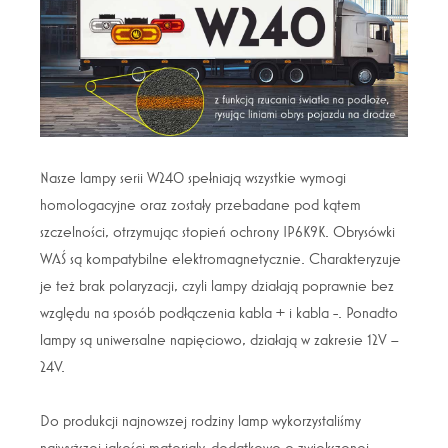
Nasze lampy serii W240 spełniają wszystkie wymogi
homologacyjne oraz zostały przebadane pod kątem
szczelności, otrzymując stopień ochrony IP6K9K. Obrysówki
WAŚ są kompatybilne elektromagnetycznie. Charakteryzuje
je też brak polaryzacji, czyli lampy działają poprawnie bez
względu na sposób podłączenia kabla + i kabla -. Ponadto
lampy są uniwersalne napięciowo, działają w zakresie 12V –
24V.
Do produkcji najnowszej rodziny lamp wykorzystaliśmy
najwyższej jakości materiały, dodatkowo o zwiększonej