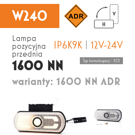
W240
Lampa
IP6K9K
|
12V-24V
pozycyjna
przednia
1600 NN
Typ homologacji : ECE
warianty: 1600 NN ADR