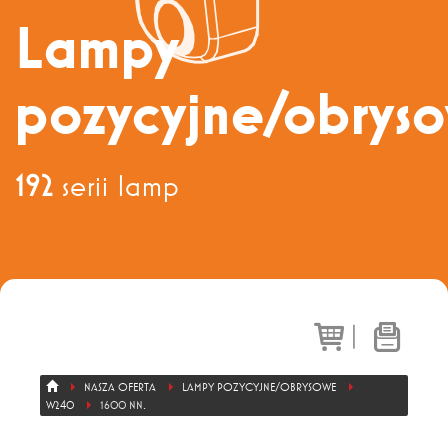
Dział sprzedaży
+ 48 71 303 50 13
Lampy
pozycyjne/obrys
Eksport
+ 48 71 303 36 81
192
serii lamp
|
NASZA OFERTA
LAMPY POZYCYJNE/OBRYSOWE
W240
1600 NN.