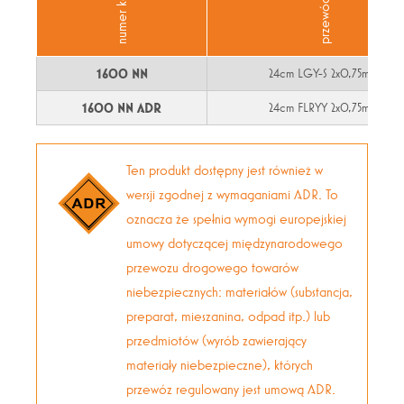
przewód
2
1600 NN
24cm LGY-S 2x0,75mm
2
1600 NN ADR
24cm FLRYY 2x0,75mm
Ten produkt dostępny jest również w
wersji zgodnej z wymaganiami ADR. To
oznacza że spełnia wymogi europejskiej
umowy dotyczącej międzynarodowego
przewozu drogowego towarów
niebezpiecznych: materiałów (substancja,
preparat, mieszanina, odpad itp.) lub
przedmiotów (wyrób zawierający
materiały niebezpieczne), których
przewóz regulowany jest umową ADR.