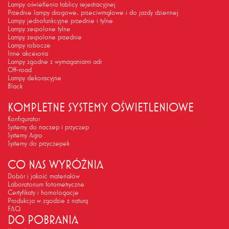
Lampy oświetlenia tablicy rejestracyjnej
Przednie lampy drogowe, przeciwmgłowe i do jazdy dziennej
Lampy jednofunkcyjne przednie i tylne
Lampy zespolone tylne
Lampy zespolone przednie
Lampy robocze
Inne akcesoria
Lampy zgodne z wymaganiami adr
Off-road
Lampy dekoracyjne
Black
KOMPLETNE SYSTEMY OŚWIETLENIOWE
Konfigurator
Systemy do naczep i przyczep
Systemy Agro
Systemy do przyczepek
CO NAS WYRÓŻNIA
Dobór i jakość materiałów
Laboratorium fotometryczne
Certyfikaty i homologacje
Produkcja w zgodzie z naturą
FAQ
DO POBRANIA