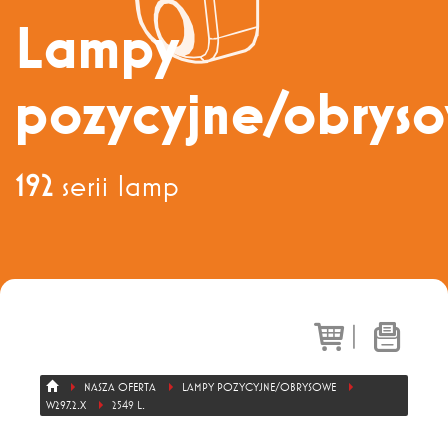
Dział sprzedaży
+ 48 71 303 50 13
Lampy
pozycyjne/obrys
Eksport
+ 48 71 303 36 81
192
serii lamp
|
NASZA OFERTA
LAMPY POZYCYJNE/OBRYSOWE
W297.2.X
2549 L.