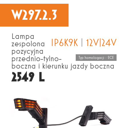
W297.2.3
Lampa
IP6K9K
|
12V|24V
zespolona
pozycyjna
przednio-tylno-
Typ homologacji : ECE
boczna i kierunku jazdy boczna
2549 L