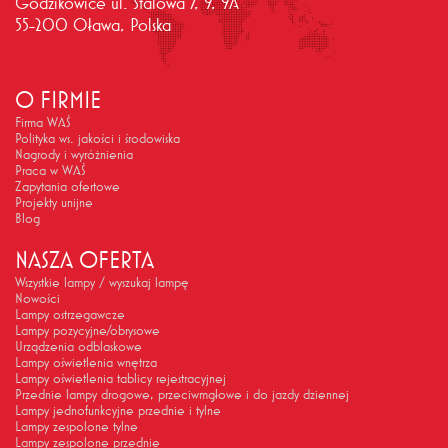
Godzikowice ul. Stalowa 7, 9, 9A
55-200 Oława, Polska
O FIRMIE
Firma WAŚ
Polityka ws. jakości i środowiska
Nagrody i wyróżnienia
Praca w WAŚ
Zapytania ofertowe
Projekty unijne
Blog
NASZA OFERTA
Wszystkie lampy / wyszukaj lampę
Nowości
Lampy ostrzegawcze
Lampy pozycyjne/obrysowe
Urządzenia odblaskowe
Lampy oświetlenia wnętrza
Lampy oświetlenia tablicy rejestracyjnej
Przednie lampy drogowe, przeciwmgłowe i do jazdy dziennej
Lampy jednofunkcyjne przednie i tylne
Lampy zespolone tylne
Lampy zespolone przednie