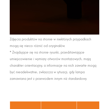
Zdjęcia produktów na stronie w niektórych przypadkach
mogą się nieco różnić od oryginałów.
* Znajdujące się na stronie rysunki, przedstawiające
umiejscowienie i wymiary otworów montażowych, mają
charakter orientacyjny, a informacje na nich zawarte mogą
być nieadekwatne, zwłaszcza w sytuacji, gdy lampa
zamawiana jest z przewodem innym niż standardowy.