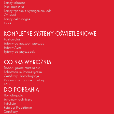
Lampy robocze
Inne akcesoria
Lampy zgodne z wymaganiami adr
Off-road
Lampy dekoracyjne
Black
KOMPLETNE SYSTEMY OŚWIETLENIOWE
Konfigurator
Systemy do naczep i przyczep
Systemy Agro
Systemy do przyczepek
CO NAS WYRÓŻNIA
Dobór i jakość materiałów
Laboratorium fotometryczne
Certyfikaty i homologacje
Produkcja w zgodzie z naturą
FAQ
DO POBRANIA
Homologacje
Schematy techniczne
Instrukcje
Katalogi Produktowe
Certyfikaty