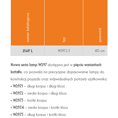
numer katalogowy
przewód
typ
2549 L
W297.2.3
40 cm
Nowa seria lamp W297
dostępna jest w
pięciu wariantach
kształtu
, co pozwala na precyzyjne dopasowanie lampy do
konstrukcji pojazdu oraz indywidualnych potrzeb użytkownika:
•
W297.1
– długi korpus i długi klosz
•
W297.2
– średni korpus i długi klosz
•
W297.3
– krótki korpus
•
W297.4
– średni korpus i krótki klosz
•
W297.5
– długi korpus i krótki klosz