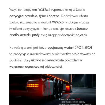
Wszystkie lampy serii
W297.x.1
wyposażone są w światło
pozycyjne przednie, tylne i boczne
. Dodatkowo oferta
została rozszerzona o wariant
W297.x.3
, w którym – poza
światłami pozycyjnymi – lampa emituje również
boczne
światło kierunku jazdy
, zwiększając widoczność pojazdu.
Nowością w serii jest także
opcjonalny wariant SPOT
.
SPOT
to precyzyjnie ukierunkowany punkt świetlny projektowany na
podłoże, który
ułatwia manewrowanie pojazdem w
warunkach ograniczonej widoczności
.