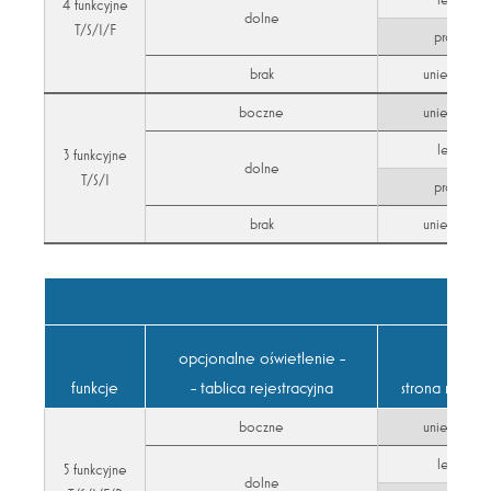
4 funkcyjne
dolne
T/S/I/F
prawa
brak
uniersalna
boczne
uniersalna
lewa
3 funkcyjne
dolne
T/S/I
prawa
brak
uniersalna
opcjonalne oświetlenie -
funkcje
- tablica rejestracyjna
strona monta
boczne
uniersalna
lewa
5 funkcyjne
dolne