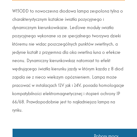
W150DD to nowoczesna diodowa lampa zespolona tylna o
charakterystycznym kształcie światła pozycyjnego i
dynamicznym kierunkowskazie. Led’owe moduły swiatła
pozycyjnego wykonane sa ze specjalnego tworzywa dzieki
któremu nie widac poszczególnych punktów swietlnych, a
jedynie kształt z przyjemna dla oka swietlna łuna o efekcie
neonu. Dynamiczny kierunkowskaz natomiast to efekt
wędrującego światła kierunku jazdy w którym kazda z 8 diod
zapala sie z nieco wiekszym opóznieniem. Lampa może
pracować w instalacjach 12V jak i 24V, posiada homologacje
kompatybilności elektromagnetycznej i stopień ochrony IP
66/68. Prawdopodobnie jest to najładniejsza lampa na
rynku.
Pobory mocy