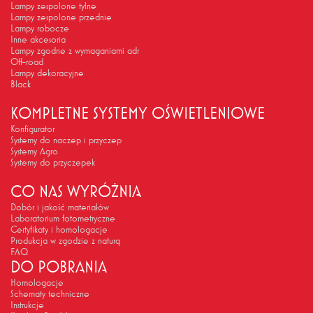
Lampy zespolone tylne
Lampy zespolone przednie
Lampy robocze
Inne akcesoria
Lampy zgodne z wymaganiami adr
Off-road
Lampy dekoracyjne
Black
KOMPLETNE SYSTEMY OŚWIETLENIOWE
Konfigurator
Systemy do naczep i przyczep
Systemy Agro
Systemy do przyczepek
CO NAS WYRÓŻNIA
Dobór i jakość materiałów
Laboratorium fotometryczne
Certyfikaty i homologacje
Produkcja w zgodzie z naturą
FAQ
DO POBRANIA
Homologacje
Schematy techniczne
Instrukcje