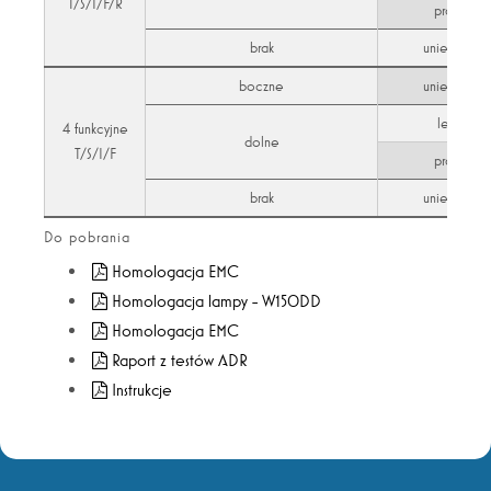
T/S/I/F/R
prawa
brak
uniersalna
boczne
uniersalna
lewa
4 funkcyjne
dolne
T/S/I/F
prawa
brak
uniersalna
Do pobrania
Homologacja EMC
Homologacja lampy - W150DD
Homologacja EMC
Raport z testów ADR
Instrukcje