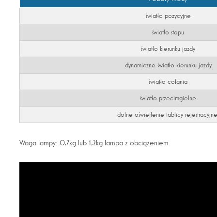
światło pozycyjne
światło stopu
światło kierunku jazdy
dynamiczne światło kierunku jazdy
światło cofania
światło przecimgielne
dolne oświetlenie tablicy rejestracyjne
Waga lampy: 0,7kg lub 1,2kg lampa z obciążeniem