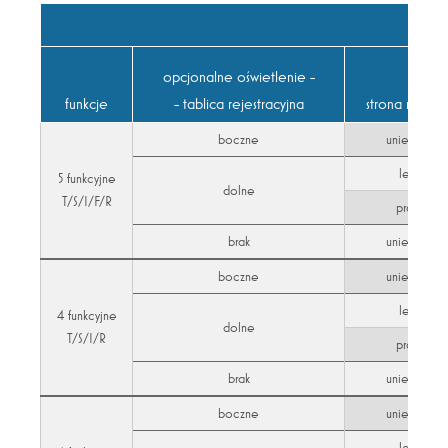
opcjonalne oświetlenie -
funkcje
- tablica rejestracyjna
strona monta
boczne
uniersalna
lewa
5 funkcyjne
dolne
T/S/I/F/R
prawa
brak
uniersalna
boczne
uniersalna
lewa
4 funkcyjne
dolne
T/S/I/R
prawa
brak
uniersalna
boczne
uniersalna
lewa