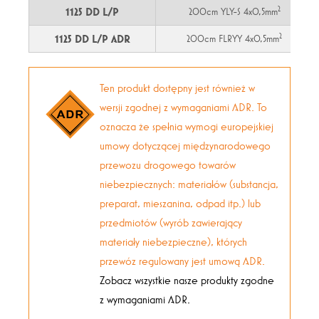
2
1125 DD L/P
200cm YLY-S 4x0,5mm
2
1125 DD L/P ADR
200cm FLRYY 4x0,5mm
Ten produkt dostępny jest również w
wersji zgodnej z wymaganiami ADR. To
oznacza że spełnia wymogi europejskiej
umowy dotyczącej międzynarodowego
przewozu drogowego towarów
niebezpiecznych: materiałów (substancja,
preparat, mieszanina, odpad itp.) lub
przedmiotów (wyrób zawierający
materiały niebezpieczne), których
przewóz regulowany jest umową ADR.
Zobacz wszystkie nasze produkty zgodne
z wymaganiami ADR.