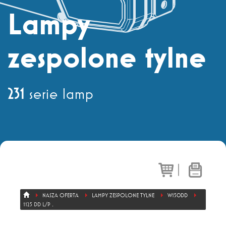
Dział sprzedaży
+ 48 71 303 50 13
Lampy
zespolone tylne
Eksport
+ 48 71 303 36 81
231
serie lamp
|
NASZA OFERTA
LAMPY ZESPOLONE TYLNE
W150DD
1125 DD L/P .