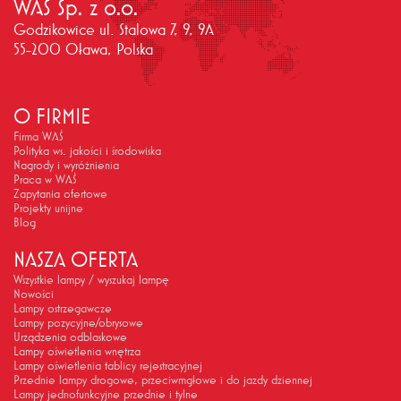
WAŚ Sp. z o.o.
Godzikowice ul. Stalowa 7, 9, 9A
55-200 Oława, Polska
O FIRMIE
Firma WAŚ
Polityka ws. jakości i środowiska
Nagrody i wyróżnienia
Praca w WAŚ
Zapytania ofertowe
Projekty unijne
Blog
NASZA OFERTA
Wszystkie lampy / wyszukaj lampę
Nowości
Lampy ostrzegawcze
Lampy pozycyjne/obrysowe
Urządzenia odblaskowe
Lampy oświetlenia wnętrza
Lampy oświetlenia tablicy rejestracyjnej
Przednie lampy drogowe, przeciwmgłowe i do jazdy dziennej
Lampy jednofunkcyjne przednie i tylne