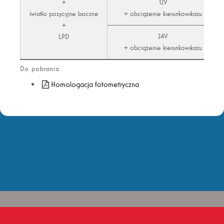
+
12V
światło pozycyjne boczne
+ obciążenie kierunkowskazu
+
24V
LPD
+ obciążenie kierunkowskazu
Do pobrania
Homologacja fotometryczna