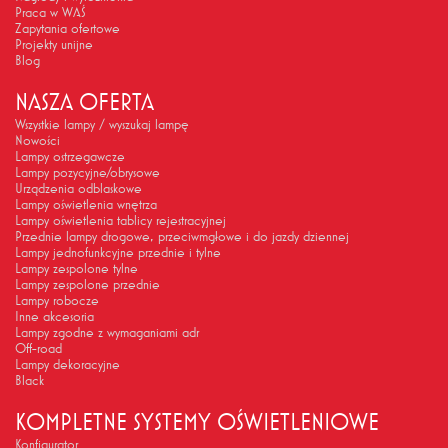
Praca w WAŚ
Zapytania ofertowe
Projekty unijne
Blog
NASZA OFERTA
Wszystkie lampy / wyszukaj lampę
Nowości
Lampy ostrzegawcze
Lampy pozycyjne/obrysowe
Urządzenia odblaskowe
Lampy oświetlenia wnętrza
Lampy oświetlenia tablicy rejestracyjnej
Przednie lampy drogowe, przeciwmgłowe i do jazdy dziennej
Lampy jednofunkcyjne przednie i tylne
Lampy zespolone tylne
Lampy zespolone przednie
Lampy robocze
Inne akcesoria
Lampy zgodne z wymaganiami adr
Off-road
Lampy dekoracyjne
Black
KOMPLETNE SYSTEMY OŚWIETLENIOWE
Konfigurator