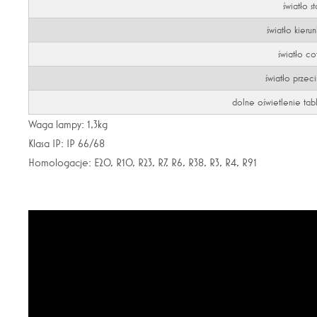
światło s
światło kierun
światło co
światło przec
dolne oświetlenie tabl
Waga lampy: 1,3kg
Klasa IP: IP 66/68
Homologacje: E20, R10, R23, R7, R6, R38, R3, R4, R91