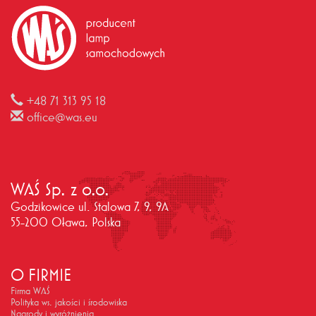
+48 71 313 95 18
office@was.eu
WAŚ Sp. z o.o.
Godzikowice ul. Stalowa 7, 9, 9A
55-200 Oława, Polska
O FIRMIE
Firma WAŚ
Polityka ws. jakości i środowiska
Nagrody i wyróżnienia