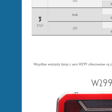
LPS
brak
3
T/S/I
LPS
Wszystkie warianty lamp z serii W299 oferowane są 