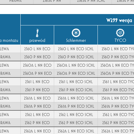
PRAWA
2563A P NN
2563A P NN SCHL
2563A P 
W299 wersja
na montażu
przewód
Schlemmer
TYCO
LEWA
2560 L NN ECO
2560 L NN ECO SCHL
2560 L NN ECO T
PRAWA
2560 P NN ECO
2560 P NN ECO SCHL
2560 P NN ECO T
LEWA
2560A L NN ECO
2560A L NN ECO SCHL
2560A L NN ECO T
PRAWA
2560A P NN ECO
2560A P NN ECO SCHL
2560A P NN ECO T
LEWA
2561 L NN ECO
2561 L NN ECO SCHL
2561 L NN ECO TY
PRAWA
2561 P NN ECO
2561 P NN ECO SCHL
2561 P NN ECO T
LEWA
2561A L NN ECO
2561A L NN ECO SCHL
2561A L NN ECO T
PRAWA
2561A P NN ECO
2561A P NN ECO SCHL
2561A P NN ECO T
LEWA
2562 L NN ECO
2562 L NN ECO SCHL
2562 L NN ECO T
PRAWA
2562 P NN ECO
2562 P NN ECO SCHL
2562 P NN ECO T
LEWA
2562A L NN ECO
2562A L NN ECO SCHL
2562A L NN ECO T