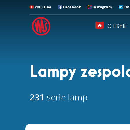
YouTube
Facebook
Instagram
Lin
ZADZWOŃ
Z kim chciałbyś u nas
rozmawiać?
O FIRMIE
Sekretariat
+ 48 71 313 95 18
Lampy zespolo
231
serie lamp