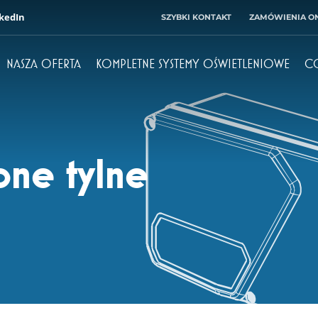
kedIn
SZYBKI KONTAKT
ZAMÓWIENIA ON
NASZA OFERTA
KOMPLETNE SYSTEMY OŚWIETLENIOWE
C
Dyrektor
Księgowość
+ 48 71 303 50 10
+ 48 71 303 50 32
ne tylne