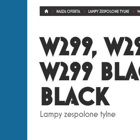
NASZA OFERTA
LAMPY ZESPOLONE TYLNE
W
W299, W2
W299 BL
BLACK
Lampy zespolone tylne