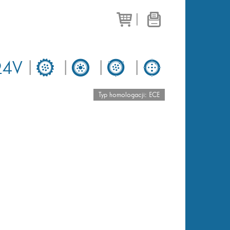
|
24V
|
|
|
|
Typ homologacji: ECE