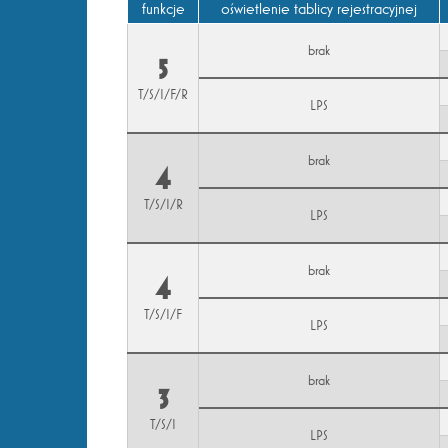
funkcje
oświetlenie tablicy rejestracyjnej
brak
5
T/S/I/F/R
LPS
brak
4
T/S/I/R
LPS
brak
4
T/S/I/F
LPS
brak
3
T/S/I
LPS