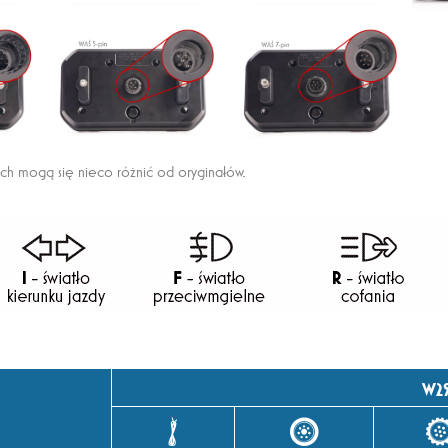
ach mogą się nieco różnić od oryginałów.
W2