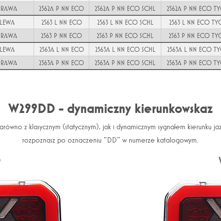
PRAWA
2562A P NN ECO
2562A P NN ECO SCHL
2562A P NN ECO T
LEWA
2563 L NN ECO
2563 L NN ECO SCHL
2563 L NN ECO T
PRAWA
2563 P NN ECO
2563 P NN ECO SCHL
2563 P NN ECO T
LEWA
2563A L NN ECO
2563A L NN ECO SCHL
2563A L NN ECO T
PRAWA
2563A P NN ECO
2563A P NN ECO SCHL
2563A P NN ECO T
W299DD - dynamiczny kierunkowskaz
zarówno z klasycznym (statycznym), jak i dynamicznym sygnałem kierunku 
rozpoznasz po oznaczeniu "DD" w numerze katalogowym.