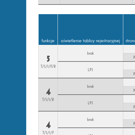
funkcje
oświetlenie tablicy rejestracyjnej
stro
brak
5
T/S/I/F/R
LPS
brak
4
T/S/I/R
LPS
brak
4
T/S/I/F