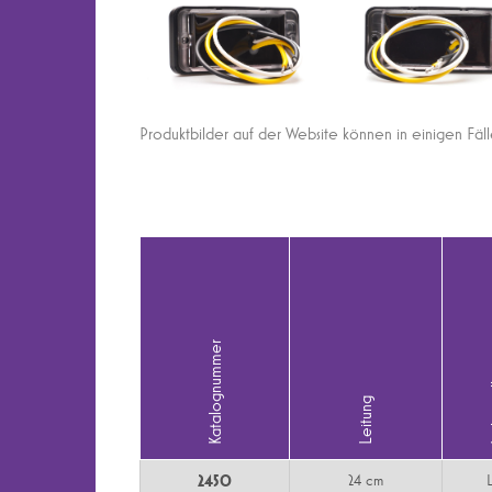
Produktbilder auf der Website können in einigen Fäl
Katalognummer
Lic
Leitung
2450
24 cm