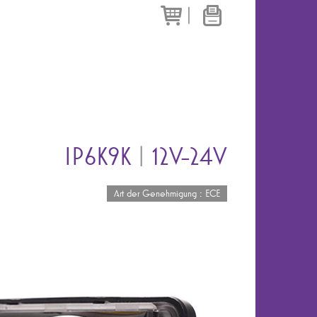
|
IP6K9K
|
12V-24V
Art der Genehmigung : ECE