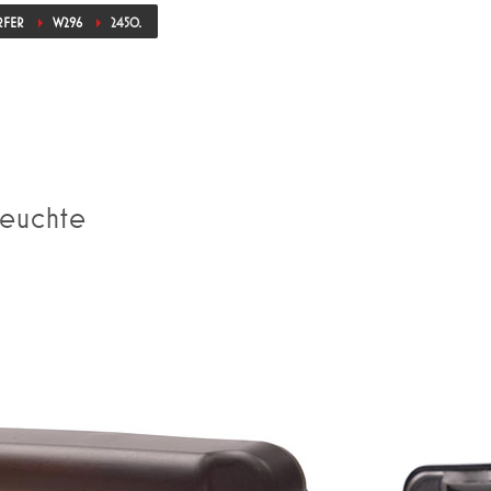
RFER
W296
2450.
leuchte