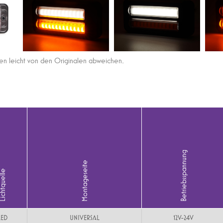
len leicht von den Originalen abweichen.
Betriebsspannung
Montageseite
htquelle
LED
UNIVERSAL
12V-24V