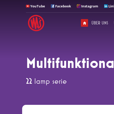
YouTube
Facebook
Instagram
Lin
ANRUFEN
Mit wem möchten Sie
ÜBER UNS
sprechen?
Zentrale/Sekretariat
+ 48 71 313 95 18
Multifunktion
22
lamp serie