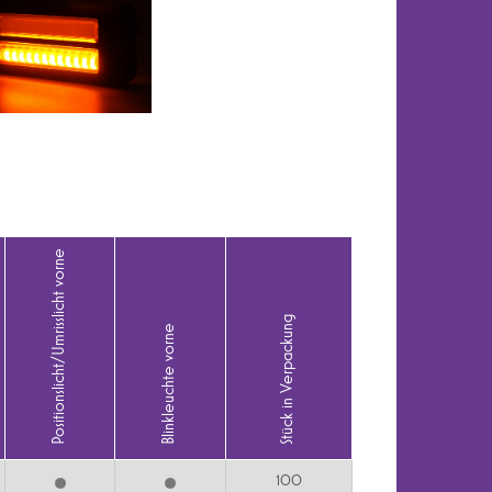
Positionslicht/Umrisslicht vorne
Stück in Verpackung
Blinkleuchte vorne
100