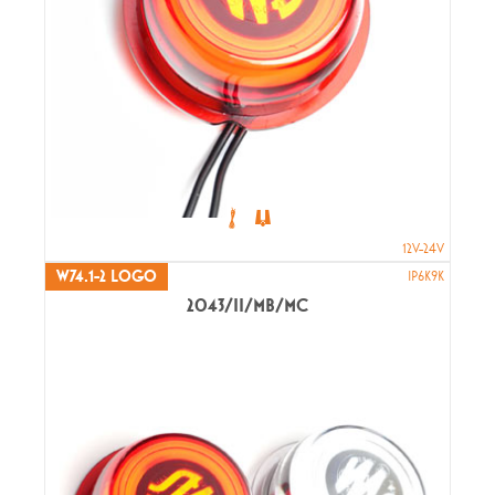
12V-24V
W74.1-2 LOGO
IP6K9K
2043/II/MB/MC