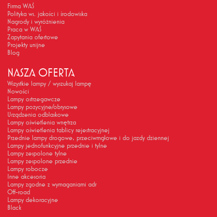
Firma WAŚ
Polityka ws. jakości i środowiska
Nagrody i wyróżnienia
Praca w WAŚ
Zapytania ofertowe
Projekty unijne
Blog
NASZA OFERTA
Wszystkie lampy / wyszukaj lampę
Nowości
Lampy ostrzegawcze
Lampy pozycyjne/obrysowe
Urządzenia odblaskowe
Lampy oświetlenia wnętrza
Lampy oświetlenia tablicy rejestracyjnej
Przednie lampy drogowe, przeciwmgłowe i do jazdy dziennej
Lampy jednofunkcyjne przednie i tylne
Lampy zespolone tylne
Lampy zespolone przednie
Lampy robocze
Inne akcesoria
Lampy zgodne z wymaganiami adr
Off-road
Lampy dekoracyjne
Black