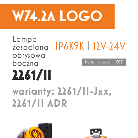
W74.2A LOGO
Lampa
IP6K9K
|
12V-24V
zespolona
obrysowa
boczna
Typ homologacji : ECE
2261/II
warianty: 2261/II-Jxx,
2261/II ADR