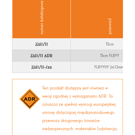
numer katalogowy
przewód
2261/II
33cm
2261/II ADR
33cm FLRYY
2
2261/II-Jxx
FLRYY11Y 2x1.0mm
Ten produkt dostępny jest również w
wersji zgodnej z wymaganiami ADR. To
oznacza że spełnia wymogi europejskiej
umowy dotyczącej międzynarodowego
przewozu drogowego towarów
niebezpiecznych: materiałów (substancja,