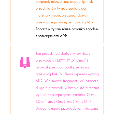
preparat, mieszanina, odpad itp.) lub
przedmiotów (wyrób zawierający
materiały niebezpieczne), których
przewóz regulowany jest umową ADR.
Zobacz wszystkie nasze produkty zgodne
z wymaganiami ADR.
Ten produkt jest dostępny również z
2
przewodem FLRYY11Y 2x1.0mm
i
szybkozłączem do podłączenia na
przewód płaski 2x1.5mm2 i spełnia wymogi
ADR. W numerze fragment „xx” oznacza
długość przewodu w lampie którą można
wybrać z następujących wartości: 0.5m,
1.0m, 1.5m, 2.0m, 2.5m, 3.5m, 5.0 i 7.1m.
Uwaga: długość przewodu jest mierzona