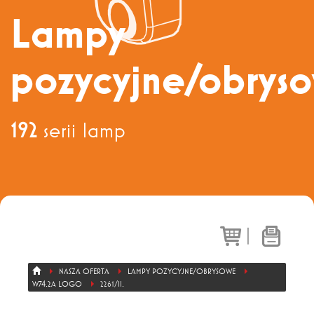
Dział sprzedaży
+ 48 71 303 50 13
Lampy
pozycyjne/obrys
Eksport
+ 48 71 303 36 81
192
serii lamp
|
NASZA OFERTA
LAMPY POZYCYJNE/OBRYSOWE
W74.2A LOGO
2261/II.