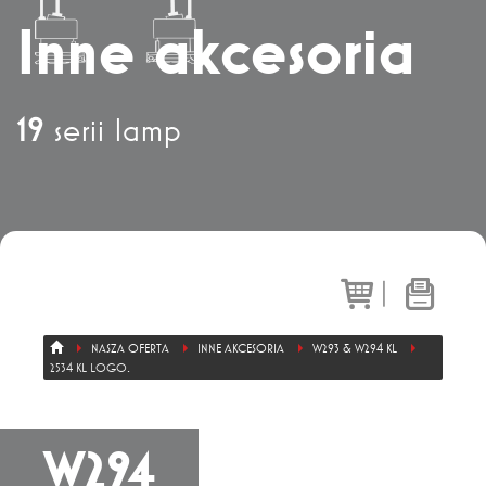
Dział sprzedaży
+ 48 71 303 50 13
Inne akcesoria
Eksport
19
serii lamp
+ 48 71 303 36 81
|
NASZA OFERTA
INNE AKCESORIA
W293 & W294 KL
2534 KL LOGO.
W294