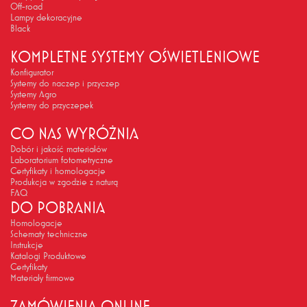
Off-road
Lampy dekoracyjne
Black
KOMPLETNE SYSTEMY OŚWIETLENIOWE
Konfigurator
Systemy do naczep i przyczep
Systemy Agro
Systemy do przyczepek
CO NAS WYRÓŻNIA
Dobór i jakość materiałów
Laboratorium fotometryczne
Certyfikaty i homologacje
Produkcja w zgodzie z naturą
FAQ
DO POBRANIA
Homologacje
Schematy techniczne
Instrukcje
Katalogi Produktowe
Certyfikaty
Materiały firmowe
ZAMÓWIENIA ONLINE