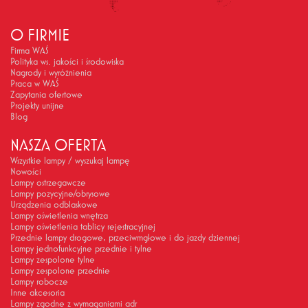
O FIRMIE
Firma WAŚ
Polityka ws. jakości i środowiska
Nagrody i wyróżnienia
Praca w WAŚ
Zapytania ofertowe
Projekty unijne
Blog
NASZA OFERTA
Wszystkie lampy / wyszukaj lampę
Nowości
Lampy ostrzegawcze
Lampy pozycyjne/obrysowe
Urządzenia odblaskowe
Lampy oświetlenia wnętrza
Lampy oświetlenia tablicy rejestracyjnej
Przednie lampy drogowe, przeciwmgłowe i do jazdy dziennej
Lampy jednofunkcyjne przednie i tylne
Lampy zespolone tylne
Lampy zespolone przednie
Lampy robocze
Inne akcesoria
Lampy zgodne z wymaganiami adr