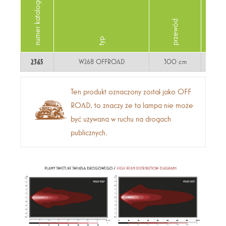
numer katalogowy
źródło światła
przewód
typ
2365
W268 OFFROAD
300 cm
LED
Ten produkt oznaczony został jako OFF
ROAD, to znaczy że ta lampa nie może
być używana w ruchu na drogach
publicznych.