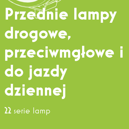
Dział sprzedaży
+ 48 71 303 50 13
Przednie lampy
drogowe,
Eksport
+ 48 71 303 36 81
przeciwmgłowe i
do jazdy
dziennej
22
serie lamp