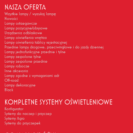
NASZA OFERTA
Wszystkie lampy / wyszukaj lampę
Nowości
Lampy ostrzegawcze
Lampy pozycyjne/obrysowe
Urządzenia odblaskowe
Lampy oświetlenia wnętrza
Lampy oświetlenia tablicy rejestracyjnej
Przednie lampy drogowe, przeciwmgłowe i do jazdy dziennej
Lampy jednofunkcyjne przednie i tylne
Lampy zespolone tylne
Lampy zespolone przednie
Lampy robocze
Inne akcesoria
Lampy zgodne z wymaganiami adr
Off-road
Lampy dekoracyjne
Black
KOMPLETNE SYSTEMY OŚWIETLENIOWE
Konfigurator
Systemy do naczep i przyczep
Systemy Agro
Systemy do przyczepek