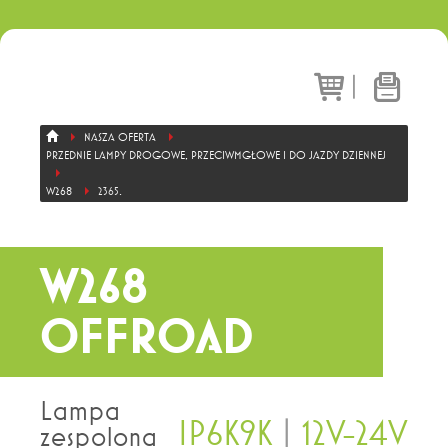
|
NASZA OFERTA
PRZEDNIE LAMPY DROGOWE, PRZECIWMGŁOWE I DO JAZDY DZIENNEJ
W268
2365.
W268
OFFROAD
Lampa
IP6K9K
|
12V-24V
zespolona