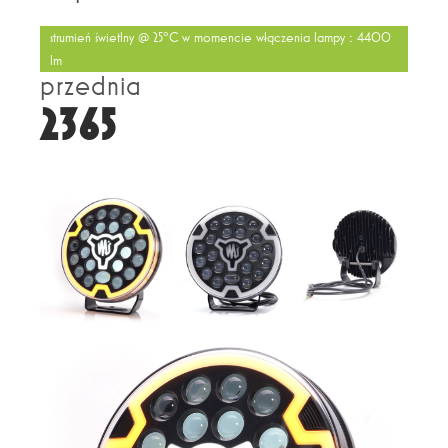
strumień świetlny @ 25°C w momencie włączenia lampy : 4400
lm
przednia
2365