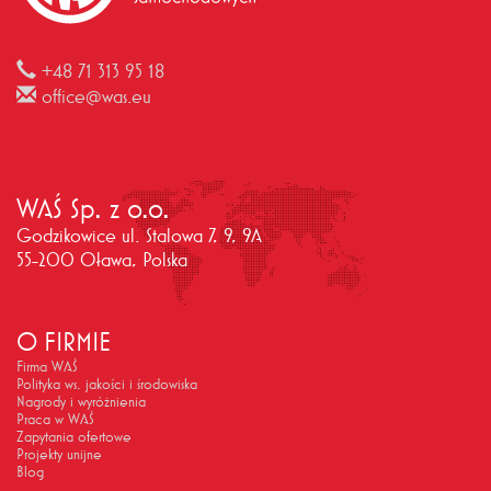
+48 71 313 95 18
office@was.eu
WAŚ Sp. z o.o.
Godzikowice ul. Stalowa 7, 9, 9A
55-200 Oława, Polska
O FIRMIE
Firma WAŚ
Polityka ws. jakości i środowiska
Nagrody i wyróżnienia
Praca w WAŚ
Zapytania ofertowe
Projekty unijne
Blog