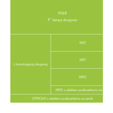
W268
9" lampa drogowa
HR27
HR37
z homologacją drogową
HR50
HR50 z efektem podświetlenia soczewki
OFFROAD z efektem podświetlenia soczewki