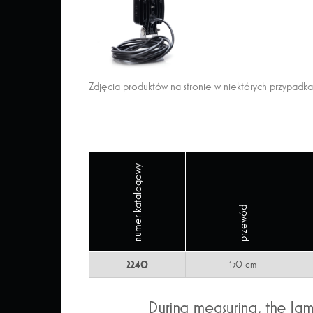
Zdjęcia produktów na stronie w niektórych przypadk
numer katalogowy
przewód
2240
150 cm