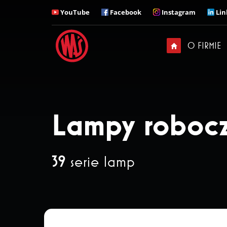
YouTube
Facebook
Instagram
Lin
ZADZWOŃ
Z kim chciałbyś u nas
O FIRMIE
rozmawiać?
Sekretariat
+ 48 71 313 95 18
Lampy roboc
39
serie lamp