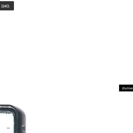
2240.
strumi