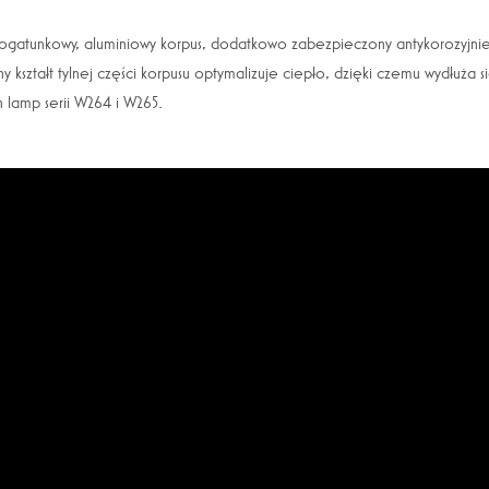
ogatunkowy, aluminiowy korpus, dodatkowo zabezpieczony antykorozyjnie, 
kształt tylnej części korpusu optymalizuje ciepło, dzięki czemu wydłuża s
 lamp serii W264 i W265.