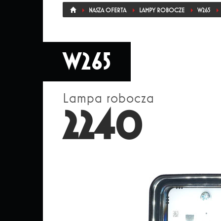
NASZA OFERTA
LAMPY ROBOCZE
W265
W265
Lampa robocza
2240