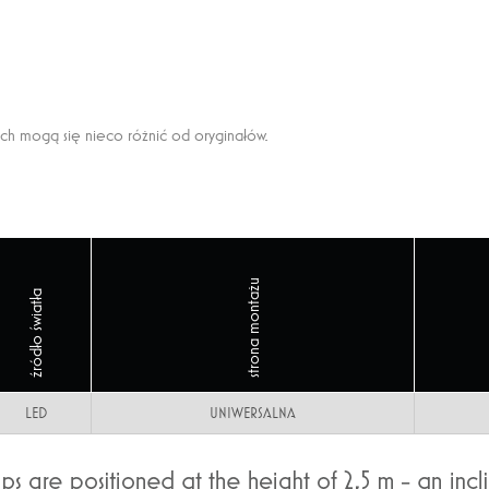
ach mogą się nieco różnić od oryginałów.
strona montażu
źródło światła
LED
UNIWERSALNA