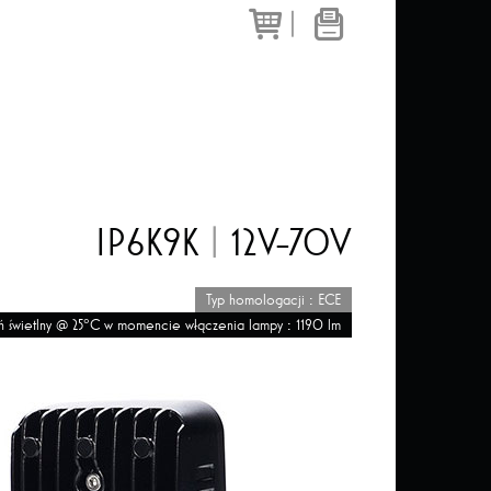
|
IP6K9K
|
12V-70V
Typ homologacji : ECE
eń świetlny @ 25°C w momencie włączenia lampy : 1190 lm