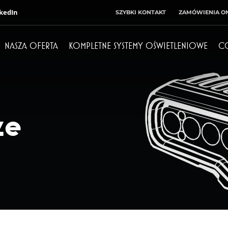
kedIn
SZYBKI KONTAKT
ZAMÓWIENIA ON
NASZA OFERTA
KOMPLETNE SYSTEMY OŚWIETLENIOWE
C
Dyrektor
Księgowość
+ 48 71 303 50 10
+ 48 71 303 50 32
ze