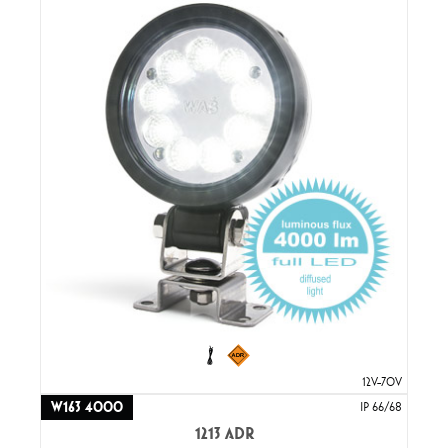
12V-70V
W163 4000
IP 66/68
1213 ADR