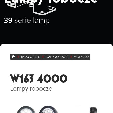
+ 48 71 303 50 13
39
serie lamp
Eksport
+ 48 71 303 36 81
NASZA OFERTA
LAMPY ROBOCZE
W163 4000
W163 4000
Lampy robocze