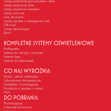
Lampy jednofunkcyjne przednie i tylne
Lampy zespolone tylne
Lampy zespolone przednie
Lampy robocze
Inne akcesoria
Lampy zgodne z wymaganiami adr
Off-road
Lampy dekoracyjne
Black
KOMPLETNE SYSTEMY OŚWIETLENIOWE
Konfigurator
Systemy do naczep i przyczep
Systemy Agro
Systemy do przyczepek
CO NAS WYRÓŻNIA
Dobór i jakość materiałów
Laboratorium fotometryczne
Certyfikaty i homologacje
Produkcja w zgodzie z naturą
FAQ
DO POBRANIA
Homologacje
Schematy techniczne