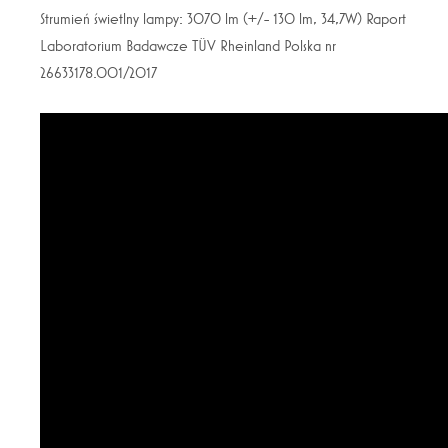
Strumień świetlny lampy: 3070 lm (+/- 130 lm, 34,7W) Raport
Laboratorium Badawcze TÜV Rheinland Polska nr
26633178.001/2017