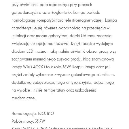
przy oświetlaniu pola roboczego przy pracach
gospodarczych oraz w żeglarstwie. Lampa posiada
homologację kompatybilności elektromagnetycznej. Lampa
charakteryzuje się również odpornością na przepięcia w
instalacji oraz małym gabarytem, dzięki któremu znacznie
zwiększają się opcje montażowe. Dzięki bardzo wydajnym
diodom LED można maksymalnie oświetlić obszar pracy przy
zachowaniu minimalnego zużycia prądu. Moc znamionowa
lampy W163 4000 to około 36W! Korpus lampy oraz jej
części zostały wykonane z wysoce gatunkowego aluminium,
dodatkowo zabezpieczonego antykorozyjnie, odpornego
na wysokie i niskie temperatury oraz uszkodzenia
mechaniczne.
Homologacja: E20, R10
Pobór mocy: 35,7W
Klasa IP: IP66 / IP68 (odporna na zanurzenie i polewanie