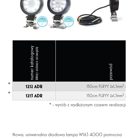
numer katalogowy
kliknij i zobacz szczegóły
przewód
*
2
1212 ADR
150cm FLRYY 2x1,5mm
z ADR
*
2
1213 ADR
150cm FLRYY 2x1,5mm
z ADR
* - wyrób z wydłużonym czasem realizacji
Nowa, uniwersalna diodowa lampa W163 4000 pomocna