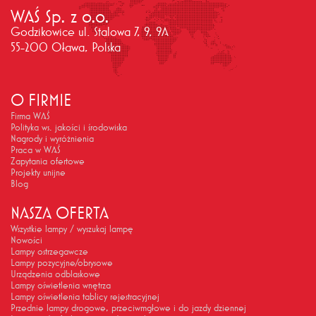
WAŚ Sp. z o.o.
Godzikowice ul. Stalowa 7, 9, 9A
55-200 Oława, Polska
O FIRMIE
Firma WAŚ
Polityka ws. jakości i środowiska
Nagrody i wyróżnienia
Praca w WAŚ
Zapytania ofertowe
Projekty unijne
Blog
NASZA OFERTA
Wszystkie lampy / wyszukaj lampę
Nowości
Lampy ostrzegawcze
Lampy pozycyjne/obrysowe
Urządzenia odblaskowe
Lampy oświetlenia wnętrza
Lampy oświetlenia tablicy rejestracyjnej
Przednie lampy drogowe, przeciwmgłowe i do jazdy dziennej