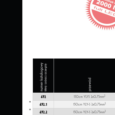
numer katalogowy
kliknij i zobacz szczegóły
przewód
2
692
150cm YLYS 2x0,75mm
*
2
692.1
150cm YLY-S 2x0,75mm
*
2
692.2
150cm YLY-S 2x0,75mm