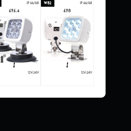
W82
IP 66/68
IP 66/68
696.4
698
12V-24V
12V-24V