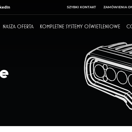
kedIn
SZYBKI KONTAKT
ZAMÓWIENIA ON
NASZA OFERTA
KOMPLETNE SYSTEMY OŚWIETLENIOWE
C
Dyrektor
Księgowość
+ 48 71 303 50 10
+ 48 71 303 50 32
ze