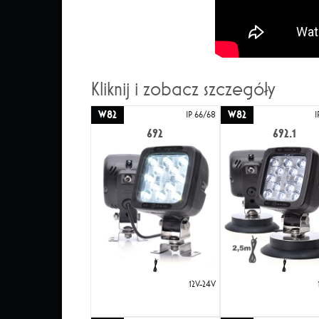
Kliknij i zobacz szczegóły
W82
W82
IP 66/68
I
692
692.1
12V-24V