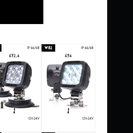
W82
IP 66/68
IP 66/68
692.4
694
12V-24V
12V-24V