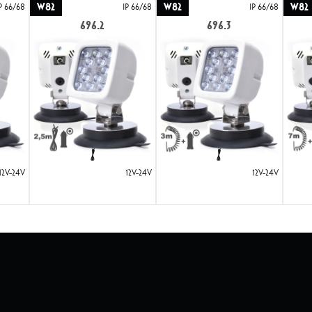
W82
W82
W82
P 66/68
IP 66/68
IP 66/68
696.2
696.3
12V-24V
12V-24V
12V-24V