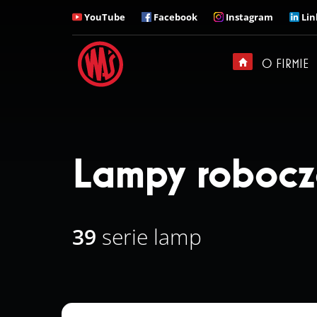
YouTube
Facebook
Instagram
Lin
ZADZWOŃ
Z kim chciałbyś u nas
rozmawiać?
O FIRMIE
Sekretariat
+ 48 71 313 95 18
Lampy roboc
39
serie lamp