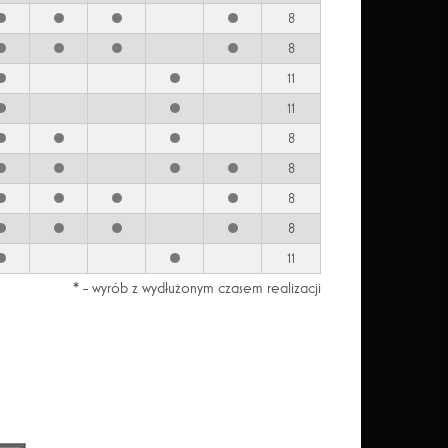
8
8
11
11
8
8
8
8
11
* - wyrób z wydłużonym czasem realizacji