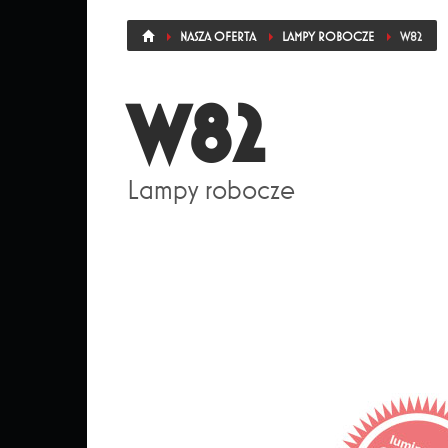
NASZA OFERTA
LAMPY ROBOCZE
W82
W82
Lampy robocze