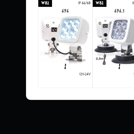
W82
W82
IP 66/68
I
696
696.1
12V-24V