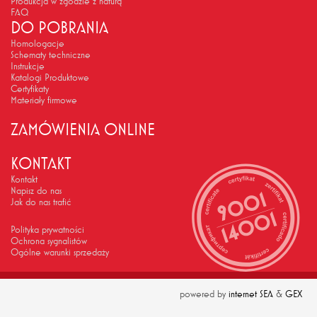
Produkcja w zgodzie z naturą
FAQ
DO POBRANIA
Homologacje
Schematy techniczne
Instrukcje
Katalogi Produktowe
Certyfikaty
Materiały firmowe
ZAMÓWIENIA ONLINE
KONTAKT
Kontakt
Napisz do nas
Jak do nas trafić
Polityka prywatności
Ochrona sygnalistów
Ogólne warunki sprzedaży
powered by
internet SEA
&
GEX