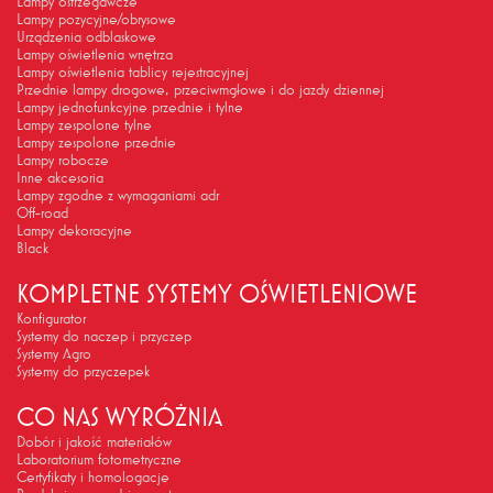
Lampy ostrzegawcze
Lampy pozycyjne/obrysowe
Urządzenia odblaskowe
Lampy oświetlenia wnętrza
Lampy oświetlenia tablicy rejestracyjnej
Przednie lampy drogowe, przeciwmgłowe i do jazdy dziennej
Lampy jednofunkcyjne przednie i tylne
Lampy zespolone tylne
Lampy zespolone przednie
Lampy robocze
Inne akcesoria
Lampy zgodne z wymaganiami adr
Off-road
Lampy dekoracyjne
Black
KOMPLETNE SYSTEMY OŚWIETLENIOWE
Konfigurator
Systemy do naczep i przyczep
Systemy Agro
Systemy do przyczepek
CO NAS WYRÓŻNIA
Dobór i jakość materiałów
Laboratorium fotometryczne
Certyfikaty i homologacje