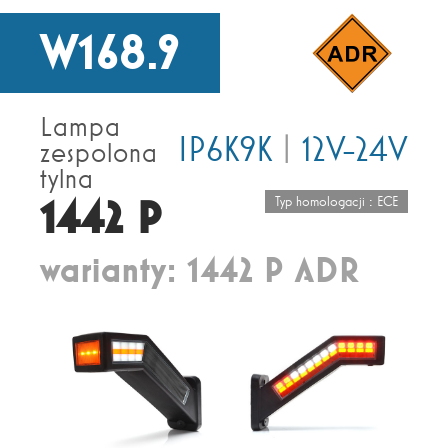
W168.9
Lampa
IP6K9K
|
12V-24V
zespolona
tylna
1442 P
Typ homologacji : ECE
warianty: 1442 P ADR