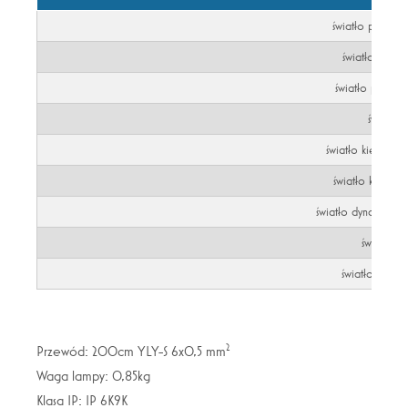
światło pozycyj
światło pozyc
światło pozycy
światło 
światło kierunku
światło kierunku
światło dynamiczne
światło c
światło przec
2
Przewód: 200cm YLY-S 6x0,5 mm
Waga lampy: 0,85kg
Klasa IP: IP 6K9K