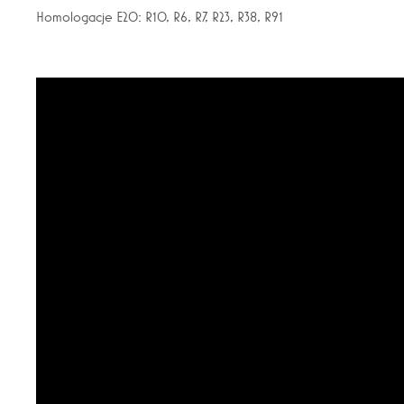
Homologacje E20: R10, R6, R7, R23, R38, R91