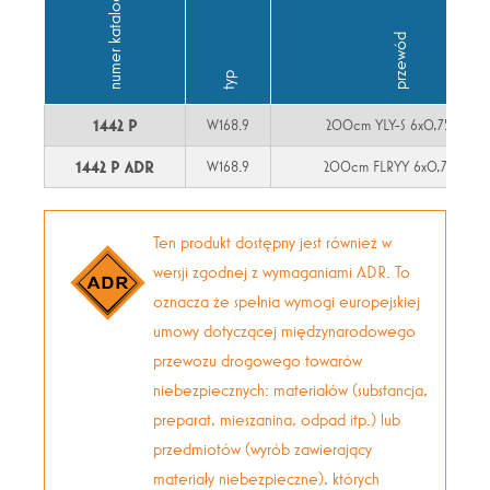
numer katalogowy
przewód
typ
2
1442 P
W168.9
200cm YLY-S 6x0,75mm
2
1442 P ADR
W168.9
200cm FLRYY 6x0,75mm
Ten produkt dostępny jest również w
wersji zgodnej z wymaganiami ADR. To
oznacza że spełnia wymogi europejskiej
umowy dotyczącej międzynarodowego
przewozu drogowego towarów
niebezpiecznych: materiałów (substancja,
preparat, mieszanina, odpad itp.) lub
przedmiotów (wyrób zawierający
materiały niebezpieczne), których