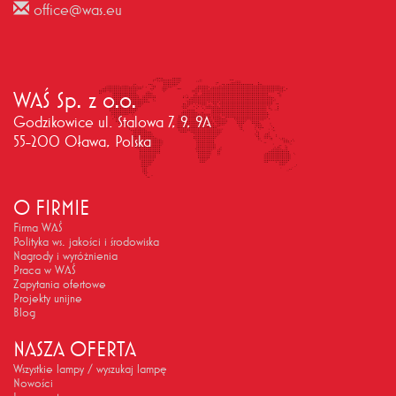
office@was.eu
WAŚ Sp. z o.o.
Godzikowice ul. Stalowa 7, 9, 9A
55-200 Oława, Polska
O FIRMIE
Firma WAŚ
Polityka ws. jakości i środowiska
Nagrody i wyróżnienia
Praca w WAŚ
Zapytania ofertowe
Projekty unijne
Blog
NASZA OFERTA
Wszystkie lampy / wyszukaj lampę
Nowości