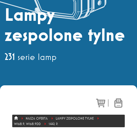
Dział sprzedaży
+ 48 71 303 50 13
Lampy
zespolone tylne
Eksport
+ 48 71 303 36 81
231
serie lamp
|
NASZA OFERTA
LAMPY ZESPOLONE TYLNE
W168.9, W168.9DD
1442 P.