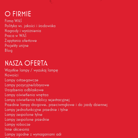
O FIRMIE
Firma WAŚ
Polityka ws. jakości i środowiska
Nagrody i wyróżnienia
Praca w WAŚ
Zapytania ofertowe
Projekty unijne
Blog
NASZA OFERTA
Wszystkie lampy / wyszukaj lampę
Nowości
Lampy ostrzegawcze
Lampy pozycyjne/obrysowe
Urządzenia odblaskowe
Lampy oświetlenia wnętrza
Lampy oświetlenia tablicy rejestracyjnej
Przednie lampy drogowe, przeciwmgłowe i do jazdy dziennej
Lampy jednofunkcyjne przednie i tylne
Lampy zespolone tylne
Lampy zespolone przednie
Lampy robocze
Inne akcesoria
Lampy zgodne z wymaganiami adr