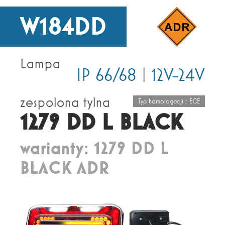
W184DD
Lampa
IP 66/68
|
12V-24V
zespolona tylna
Typ homologacji : ECE
1279 DD L BLACK
warianty: 1279 DD L
BLACK ADR