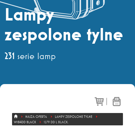
Dział sprzedaży
+ 48 71 303 50 13
Lampy
zespolone tylne
Eksport
+ 48 71 303 36 81
231
serie lamp
|
NASZA OFERTA
LAMPY ZESPOLONE TYLNE
W184DD BLACK
1279 DD L BLACK.