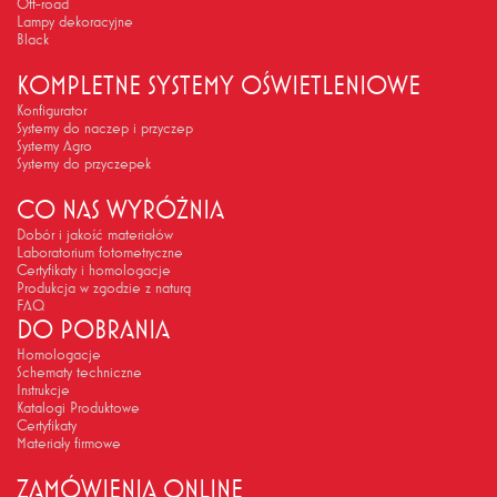
Off-road
Lampy dekoracyjne
Black
KOMPLETNE SYSTEMY OŚWIETLENIOWE
Konfigurator
Systemy do naczep i przyczep
Systemy Agro
Systemy do przyczepek
CO NAS WYRÓŻNIA
Dobór i jakość materiałów
Laboratorium fotometryczne
Certyfikaty i homologacje
Produkcja w zgodzie z naturą
FAQ
DO POBRANIA
Homologacje
Schematy techniczne
Instrukcje
Katalogi Produktowe
Certyfikaty
Materiały firmowe
ZAMÓWIENIA ONLINE