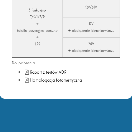
12V/24V
5 funkcyjne
T/S/I/F/R
+
12V
światło pozycyjne boczne
+ obciążenie kierunkowskazu
+
24V
LPS
+ obciążenie kierunkowskazu
Do pobrania
Raport z testów ADR
Homologacja fotometryczna