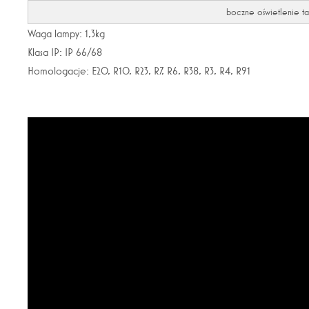
boczne oświetlenie tab
Waga lampy: 1,3kg
Klasa IP: IP 66/68
Homologacje: E20, R10, R23, R7, R6, R38, R3, R4, R91