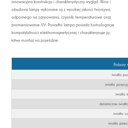
innowacyjna konstrukcja i charakterystyczny wygląd. Klosz i
obudowa lampy wykonane są z wysokiej jakości tworzywa,
odpornego na zarysowania, czynniki temperaturowe oraz
promieniowanie UV. Ponadto lampa posiada homologacje
kompatybilności elektromagnetycznej i charakteryzuje ją
łatwy montaż na pojeździe.
Pobory 
światło po
światło pozyc
światło 
dynamiczne światło
światło c
światło prze