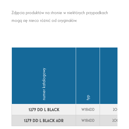
Zdjęcia produktów na stronie w niektórych przypadkach
mogą się nieco różnić od oryginałów.
numer katalogowy
typ
1279 DD L BLACK
W184DD
200cm YL
1279 DD L BLACK ADR
W184DD
200cm FL