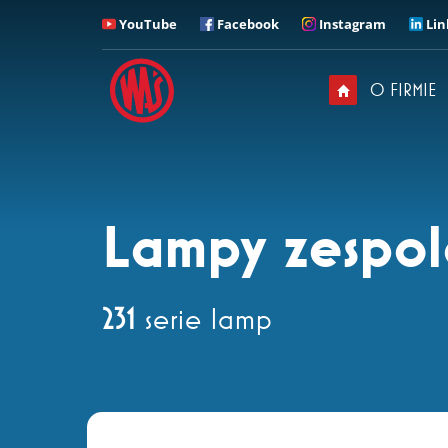
YouTube
Facebook
Instagram
Lin
ZADZWOŃ
Z kim chciałbyś u nas
O FIRMIE
rozmawiać?
Sekretariat
+ 48 71 313 95 18
Lampy zespol
231
serie lamp