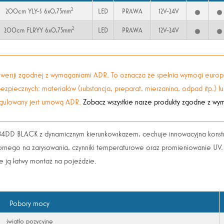
2
200cm YLY-S 6x0,75mm
LED
PRAWA
12V-24V
2
200cm FLRYY 6x0,75mm
LED
PRAWA
12V-24V
 w wersji zgodnej z wymaganiami ADR. To oznacza że spełnia wymogi eur
iecznych: materiałów (substancja, preparat, mieszanina, odpad itp.) l
egulowany jest umową ADR.
Zobacz wszystkie nasze produkty zgodne z w
4DD BLACK z dynamicznym kierunkowskazem, cechuje innowacyjna konstruk
dpornego na zarysowania, czynniki temperaturowe oraz promieniowanie U
e ją łatwy montaż na pojeździe.
Pobory mocy
światło pozycyjne