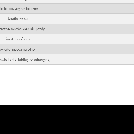
wiatło pozycyjne boczne
światło stopu
iczne światło kierunku jazdy
światło cofania
światło przecimgielne
wietlenie tablicy rejestracyjnej
1