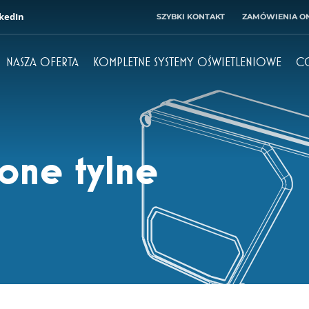
kedIn
SZYBKI KONTAKT
ZAMÓWIENIA ON
NASZA OFERTA
KOMPLETNE SYSTEMY OŚWIETLENIOWE
C
Dyrektor
Księgowość
+ 48 71 303 50 10
+ 48 71 303 50 32
one tylne