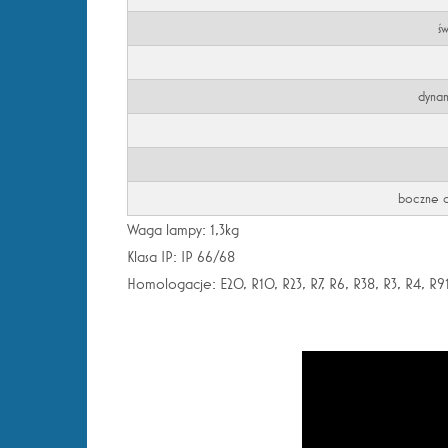
ś
dynam
boczne oś
Waga lampy: 1,3kg
Klasa IP: IP 66/68
Homologacje: E20, R10, R23, R7, R6, R38, R3, R4, R9