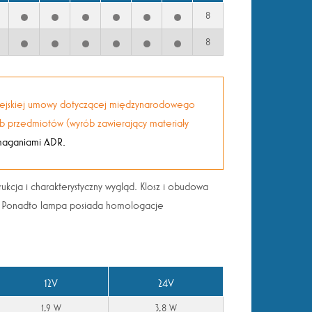
8
8
opejskiej umowy dotyczącej międzynarodowego
ub przedmiotów (wyrób zawierający materiały
ymaganiami ADR.
cja i charakterystyczny wygląd. Klosz i obudowa
V. Ponadto lampa posiada homologacje
12V
24V
1,9 W
3,8 W