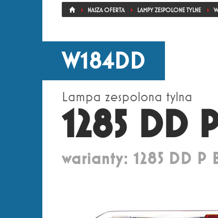
NASZA OFERTA
LAMPY ZESPOLONE TYLNE
W
W184DD
Lampa zespolona tylna
1285 DD 
warianty: 1285 DD P