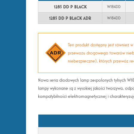
1285 DD P BLACK
W184DD
1285 DD P BLACK ADR
W184DD
Ten produkt dostępny jest również
przewozu drogowego towarów niebezp
niebezpieczne), których przewóz r
Nowa seria diodowych lamp zespolonych tylnych W18
lampy wykonane są z wysokiej jakości tworzywa, o
kompatybilności elektromagnetycznej i charakteryzuj