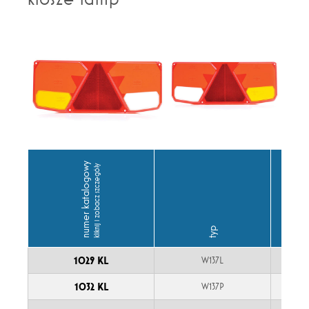
numer katalogowy
kliknij i zobacz szczegóły
typ
1029 KL
W137L
1032 KL
W137P