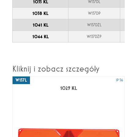
1035 KL
W137DL
1038 KL
W137DP
1041 KL
W137DŻL
1044 KL
W137DŻP
Kliknij i zobacz szczegóły
W137L
IP 56
1029 KL