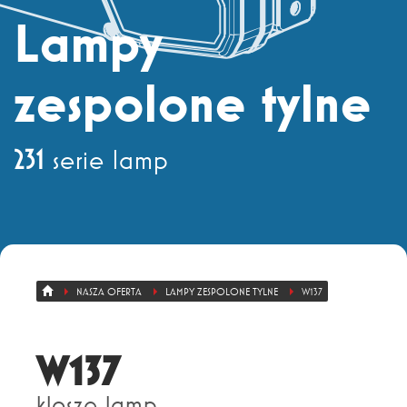
Dział sprzedaży
+ 48 71 303 50 13
Lampy
zespolone tylne
Eksport
+ 48 71 303 36 81
231
serie lamp
NASZA OFERTA
LAMPY ZESPOLONE TYLNE
W137
W137
klosze lamp