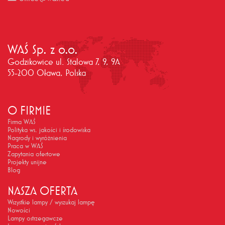
WAŚ Sp. z o.o.
Godzikowice ul. Stalowa 7, 9, 9A
55-200 Oława, Polska
O FIRMIE
Firma WAŚ
Polityka ws. jakości i środowiska
Nagrody i wyróżnienia
Praca w WAŚ
Zapytania ofertowe
Projekty unijne
Blog
NASZA OFERTA
Wszystkie lampy / wyszukaj lampę
Nowości
Lampy ostrzegawcze