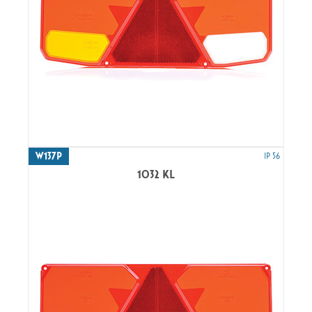
W137P
IP 56
1032 KL