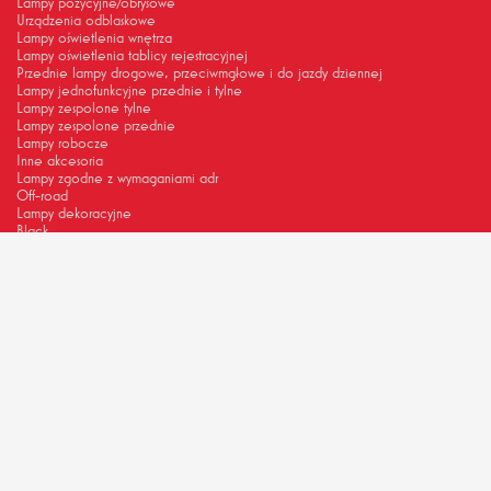
Lampy pozycyjne/obrysowe
Urządzenia odblaskowe
Lampy oświetlenia wnętrza
Lampy oświetlenia tablicy rejestracyjnej
Przednie lampy drogowe, przeciwmgłowe i do jazdy dziennej
Lampy jednofunkcyjne przednie i tylne
Lampy zespolone tylne
Lampy zespolone przednie
Lampy robocze
Inne akcesoria
Lampy zgodne z wymaganiami adr
Off-road
Lampy dekoracyjne
Black
KOMPLETNE SYSTEMY OŚWIETLENIOWE
Konfigurator
Systemy do naczep i przyczep
Systemy Agro
Systemy do przyczepek
CO NAS WYRÓŻNIA
Dobór i jakość materiałów
Laboratorium fotometryczne
Certyfikaty i homologacje
Produkcja w zgodzie z naturą