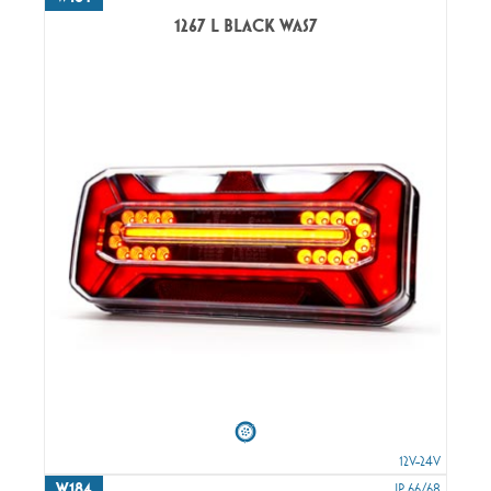
1267 L BLACK WAS7
12V-24V
W184
IP 66/68