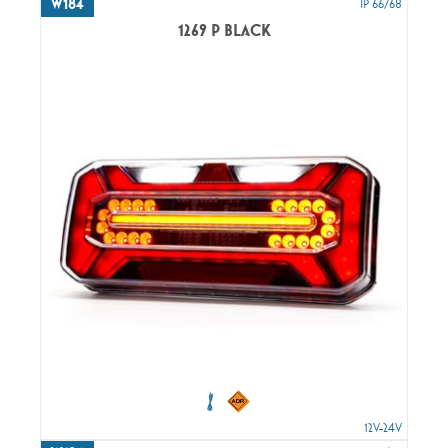
W184
IP 66/68
1269 P BLACK
12V-24V