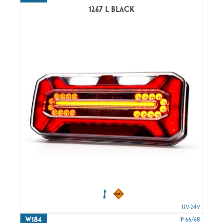
1267 L BLACK
12V-24V
W184
IP 66/68