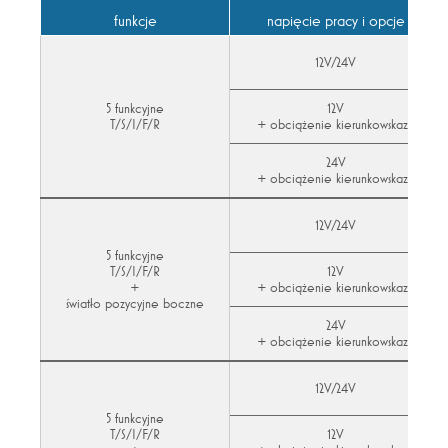
funkcje
napięcie pracy i opcje
12V/24V
5 funkcyjne
12V
T/S/I/F/R
+ obciążenie kierunkowskazu
24V
+ obciążenie kierunkowskazu
12V/24V
5 funkcyjne
T/S/I/F/R
12V
+
+ obciążenie kierunkowskazu
światło pozycyjne boczne
24V
+ obciążenie kierunkowskazu
12V/24V
5 funkcyjne
T/S/I/F/R
12V