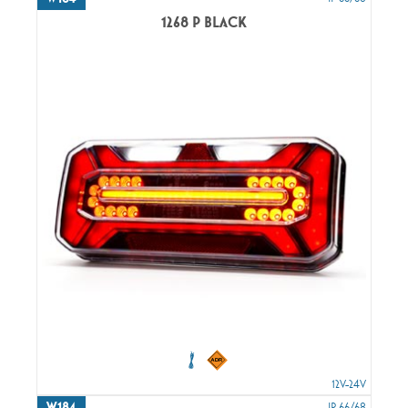
1268 P BLACK
12V-24V
W184
IP 66/68