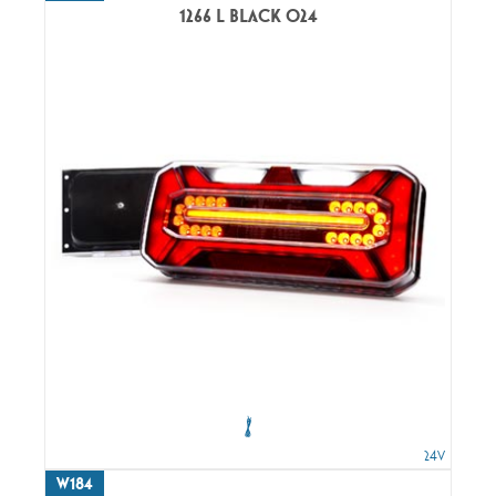
1266 L BLACK O24
24V
W184