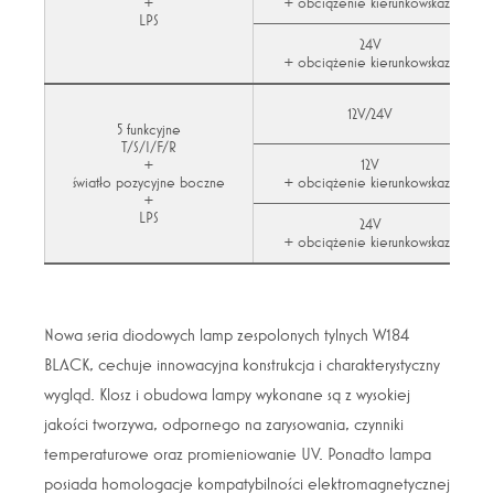
+
+ obciążenie kierunkowskazu
LPS
24V
+ obciążenie kierunkowskazu
12V/24V
5 funkcyjne
T/S/I/F/R
+
12V
światło pozycyjne boczne
+ obciążenie kierunkowskazu
+
LPS
24V
+ obciążenie kierunkowskazu
Nowa seria diodowych lamp zespolonych tylnych W184
BLACK, cechuje innowacyjna konstrukcja i charakterystyczny
wygląd. Klosz i obudowa lampy wykonane są z wysokiej
jakości tworzywa, odpornego na zarysowania, czynniki
temperaturowe oraz promieniowanie UV. Ponadto lampa
posiada homologacje kompatybilności elektromagnetycznej