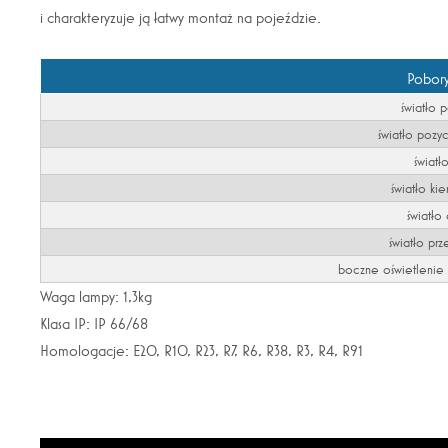
i charakteryzuje ją łatwy montaż na pojeździe.
Pobor
światło 
światło pozy
światł
światło kie
światło
światło pr
boczne oświetlenie t
Waga lampy: 1,3kg
Klasa IP: IP 66/68
Homologacje: E20, R10, R23, R7, R6, R38, R3, R4, R91