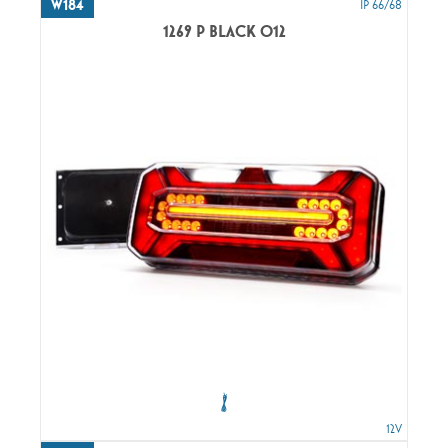
W184
IP 66/68
1269 P BLACK O12
12V