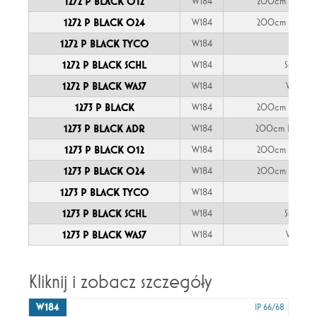
1272 P BLACK O12
W184
200cm YLY-S 
1272 P BLACK O24
W184
200cm YLY-S 
1272 P BLACK TYCO
W184
TYCO
1272 P BLACK SCHL
W184
Schlemm
1272 P BLACK WAS7
W184
WAŚ 7-p
1273 P BLACK
W184
200cm YLY-S 
1273 P BLACK ADR
W184
200cm FLRYY 
1273 P BLACK O12
W184
200cm YLY-S 
1273 P BLACK O24
W184
200cm YLY-S 
1273 P BLACK TYCO
W184
TYCO
1273 P BLACK SCHL
W184
Schlemm
1273 P BLACK WAS7
W184
WAŚ 7-p
Kliknij i zobacz szczegóły
W184
IP 66/68