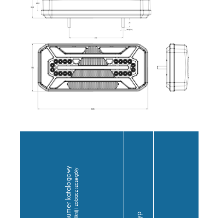
numer katalogowy
kliknij i zobacz szczegóły
przewód
typ