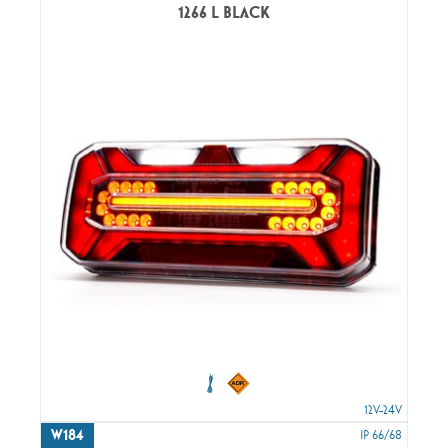
1266 L BLACK
12V-24V
W184
IP 66/68