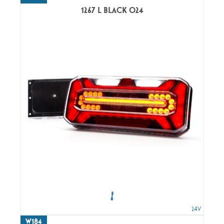
1267 L BLACK O24
24V
W184