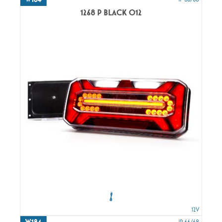
1268 P BLACK O12
12V
W184
IP 66/68