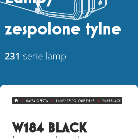
+ 48 71 303 50 13
zespolone tylne
Eksport
+ 48 71 303 36 81
231
serie lamp
NASZA OFERTA
LAMPY ZESPOLONE TYLNE
W184 BLACK
W184 BLACK