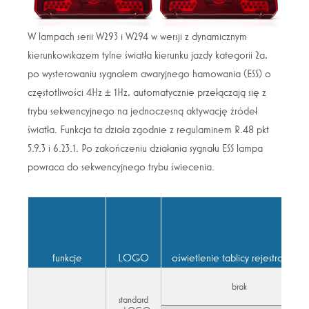
W lampach serii W293 i W294 w wersji z dynamicznym
kierunkowskazem tylne światła kierunku jazdy kategorii 2a,
po wysterowaniu sygnałem awaryjnego hamowania (ESS) o
częstotliwości 4Hz ± 1Hz, automatycznie przełączają się z
trybu sekwencyjnego na jednoczesną aktywację źródeł
światła. Funkcja ta działa zgodnie z regulaminem R.48 pkt
5.9.3 i 6.23.1. Po zakończeniu działania sygnału ESS lampa
powraca do sekwencyjnego trybu świecenia.
funkcje
LOGO
oświetlenie tablicy rejestracyjnej
brak
standard