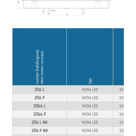
numer katalogowy
kliknij i zobacz szczegóły
przewód
typ
2536 L
W294 LED
200cm
2536 P
W294 LED
200cm
2536A L
W294 LED
200cm
2536A P
W294 LED
200cm
2536 L NN
W294 LED
200cm
2536 P NN
W294 LED
200cm