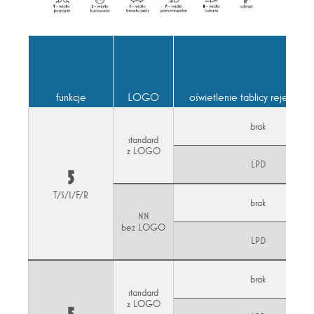
funkcje
LOGO
oświetlenie tablicy rejestracy
brak
standard
z LOGO
LPD
5
T/S/I/F/R
brak
NN
bez LOGO
LPD
brak
standard
z LOGO