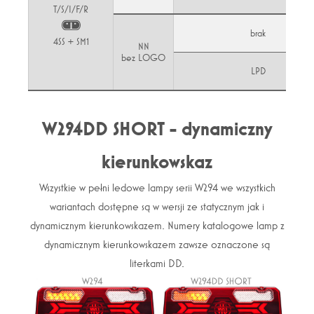
T/S/I/F/R
brak
4SS + SM1
NN
bez LOGO
LPD
W294DD SHORT - dynamiczny
kierunkowskaz
Wszystkie w pełni ledowe lampy serii W294 we wszystkich
wariantach dostępne są w wersji ze statycznym jak i
dynamicznym kierunkowskazem. Numery katalogowe lamp z
dynamicznym kierunkowskazem zawsze oznaczone są
literkami DD.