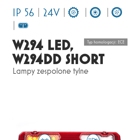
IP 56
|
24V
|
|
|
|
W294 LED,
Typ homologacji: ECE
W294DD SHORT
Lampy zespolone tylne