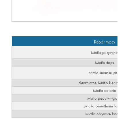
Pobór mocy
światło pozycyjne
światło stopu
światło kierunku jazdy
dynamiczne światło kierunku jazd
światło cofania
światło przeciwmgielne
światło oświetlenie tablicy
światło obrysowe boczne