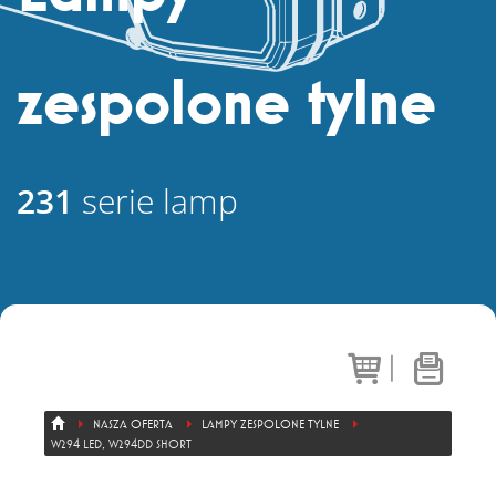
+ 48 71 303 50 13
zespolone tylne
Eksport
+ 48 71 303 36 81
231
serie lamp
|
NASZA OFERTA
LAMPY ZESPOLONE TYLNE
W294 LED, W294DD SHORT