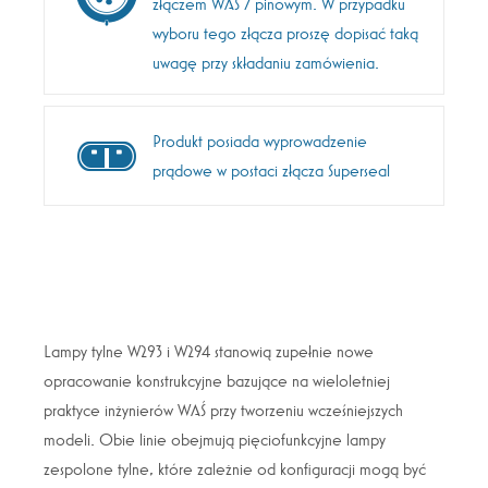
złączem WAŚ 7 pinowym. W przypadku
wyboru tego złącza proszę dopisać taką
uwagę przy składaniu zamówienia.
Produkt posiada wyprowadzenie
prądowe w postaci złącza Superseal
Lampy tylne W293 i W294 stanowią zupełnie nowe
opracowanie konstrukcyjne bazujące na wieloletniej
praktyce inżynierów WAŚ przy tworzeniu wcześniejszych
modeli. Obie linie obejmują pięciofunkcyjne lampy
zespolone tylne, które zależnie od konfiguracji mogą być