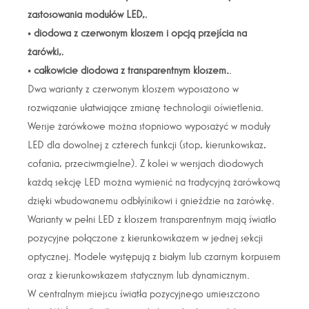
zastosowania modułów LED,
,
•
diodowa z czerwonym kloszem i opcją przejścia na
żarówki,
,
•
całkowicie diodowa z transparentnym kloszem.
.
Dwa warianty z czerwonym kloszem wyposażono w
rozwiązanie ułatwiające zmianę technologii oświetlenia.
Wersje żarówkowe można stopniowo wyposażyć w moduły
LED dla dowolnej z czterech funkcji (stop, kierunkowskaz,
cofania, przeciwmgielne). Z kolei w wersjach diodowych
każdą sekcję LED można wymienić na tradycyjną żarówkową
dzięki wbudowanemu odbłyśnikowi i gnieździe na żarówkę.
Warianty w pełni LED z kloszem transparentnym mają światło
pozycyjne połączone z kierunkowskazem w jednej sekcji
optycznej. Modele występują z białym lub czarnym korpusem
oraz z kierunkowskazem statycznym lub dynamicznym.
W centralnym miejscu światła pozycyjnego umieszczono