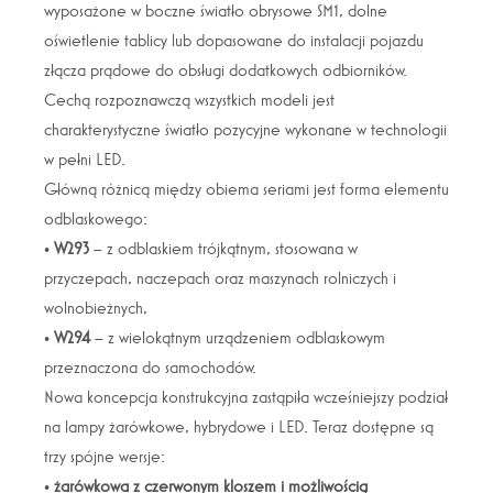
wyposażone w boczne światło obrysowe SM1, dolne
oświetlenie tablicy lub dopasowane do instalacji pojazdu
złącza prądowe do obsługi dodatkowych odbiorników.
Cechą rozpoznawczą wszystkich modeli jest
charakterystyczne światło pozycyjne wykonane w technologii
w pełni LED.
Główną różnicą między obiema seriami jest forma elementu
odblaskowego:
•
W293
– z odblaskiem trójkątnym, stosowana w
przyczepach, naczepach oraz maszynach rolniczych i
wolnobieżnych,
•
W294
– z wielokątnym urządzeniem odblaskowym
przeznaczona do samochodów.
Nowa koncepcja konstrukcyjna zastąpiła wcześniejszy podział
na lampy żarówkowe, hybrydowe i LED. Teraz dostępne są
trzy spójne wersje:
•
żarówkowa z czerwonym kloszem i możliwością