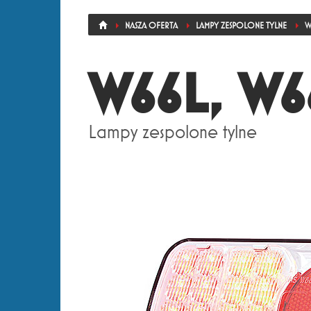
NASZA OFERTA
LAMPY ZESPOLONE TYLNE
W
W66L, W6
Lampy zespolone tylne