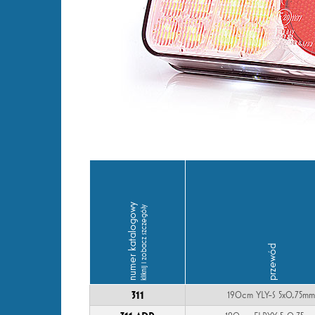
numer katalogowy
kliknij i zobacz szczegóły
przewód
311
190cm YLY-S 5x0,75mm