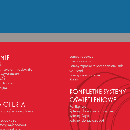
RMIE
Lampy robocze
Inne akcesoria
Ś
Lampy zgodne z wymaganiami adr
s. jakości i środowiska
Off-road
 wyróżnienia
Lampy dekoracyjne
WAŚ
Black
 ofertowe
nijne
KOMPLETNE SYSTEMY
OŚWIETLENIOWE
A OFERTA
Konfigurator
 lampy / wyszukaj lampę
Systemy do naczep i przyczep
Systemy Agro
trzegawcze
Systemy do przyczepek
zycyjne/obrysowe
ia odblaskowe