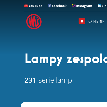
YouTube
Facebook
Instagram
Lin
ZADZWOŃ
Z kim chciałbyś u nas
rozmawiać?
O FIRMIE
Sekretariat
+ 48 71 313 95 18
Lampy zespolo
231
serie lamp