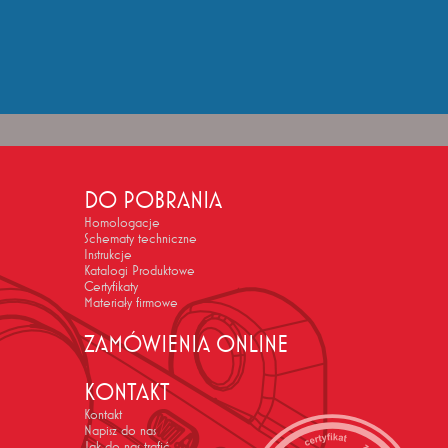
DO POBRANIA
Homologacje
Schematy techniczne
Instrukcje
Katalogi Produktowe
Certyfikaty
Materiały firmowe
ZAMÓWIENIA ONLINE
KONTAKT
Kontakt
Napisz do nas
Jak do nas trafić