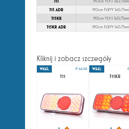
315
190cm YLY-S 5x0,75mm
315 ADR
190cm FLRYY 5x0,75m
315KR
190cm YLY-S 5x0,75mm
315KR ADR
190cm FLRYY 5x0,75m
Kliknij i zobacz szczegóły
W66L
W66L
IP 66/68
I
311
311KR