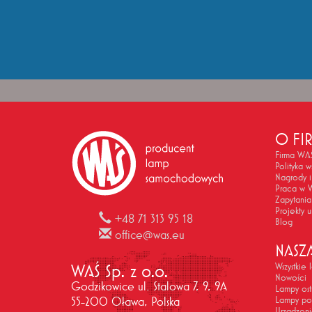
O FI
Firma WA
Polityka w
Nagrody i
Praca w 
Zapytania
Projekty u
+48 71 313 95 18
Blog
office@was.eu
NASZ
WAŚ Sp. z o.o.
Wszystkie
Nowości
Godzikowice ul. Stalowa 7, 9, 9A
Lampy os
Lampy po
55-200 Oława, Polska
Urządzen