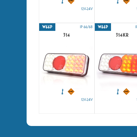
12V-24V
W66P
W66P
IP 66/68
I
314
314KR
12V-24V