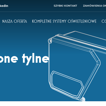
kedIn
SZYBKI KONTAKT
ZAMÓWIENIA ON
NASZA OFERTA
KOMPLETNE SYSTEMY OŚWIETLENIOWE
C
Dyrektor
Księgowość
+ 48 71 303 50 10
+ 48 71 303 50 32
ne tylne