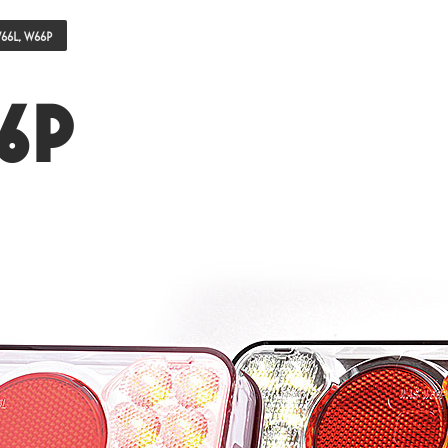
66L, W66P
6P