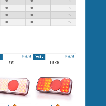
15
15
15
15
L
W66L
IP 66/68
IP 66/68
313
313KR